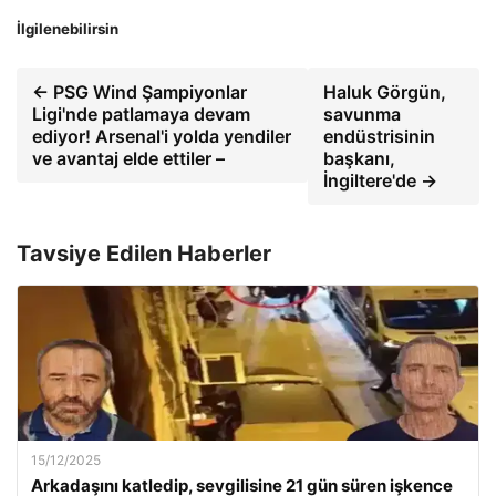
İlgilenebilirsin
← PSG Wind Şampiyonlar
Haluk Görgün,
Ligi'nde patlamaya devam
savunma
ediyor! Arsenal'i yolda yendiler
endüstrisinin
ve avantaj elde ettiler –
başkanı,
İngiltere'de →
Tavsiye Edilen Haberler
15/12/2025
Arkadaşını katledip, sevgilisine 21 gün süren işkence