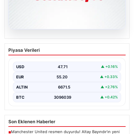
06.08.2026
Galatasaray açıkladı: Sosyal medya
Piyasa Verileri
hesaplarına suç duyurusu!
{ “title”: “Galatasaray, Sosyal Medya Hesaplarına Karşı
Hukuki Adım Attı”, “content”: “ Galatasaray Spor…
USD
47.71
▲ +0.16%
EUR
55.20
▲ +0.33%
ALTIN
6671.5
▲ +2.76%
BTC
3096039
▲ +0.42%
Son Eklenen Haberler
Manchester United resmen duyurdu! Altay Bayındır’ın yeni
■