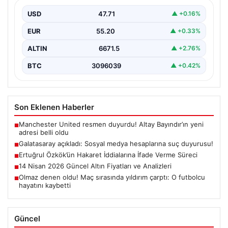
{ “title”: “Galatasaray, Sosyal Medya Hesaplarına Karşı
Hukuki Adım Attı”, “content”: “ Galatasaray Spor…
USD
47.71
▲ +0.16%
EUR
55.20
▲ +0.33%
ALTIN
6671.5
▲ +2.76%
BTC
3096039
▲ +0.42%
Son Eklenen Haberler
Manchester United resmen duyurdu! Altay Bayındır’ın yeni
■
adresi belli oldu
Galatasaray açıkladı: Sosyal medya hesaplarına suç duyurusu!
■
Ertuğrul Özkök’ün Hakaret İddialarına İfade Verme Süreci
■
14 Nisan 2026 Güncel Altın Fiyatları ve Analizleri
■
Olmaz denen oldu! Maç sırasında yıldırım çarptı: O futbolcu
■
hayatını kaybetti
Güncel