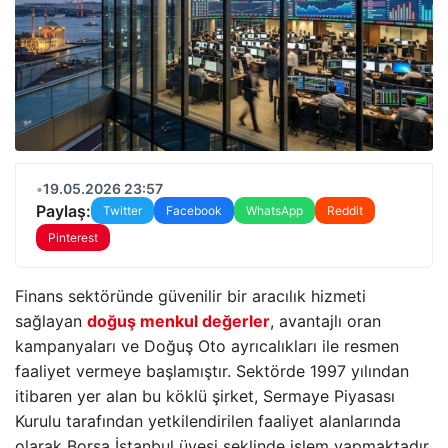
•
19.05.2026 23:57
Paylaş:
Twitter
Facebook
WhatsApp
Reddit
Pinterest
Finans sektöründe güvenilir bir aracılık hizmeti
sağlayan
doğuş menkul değerler
, avantajlı oran
kampanyaları ve Doğuş Oto ayrıcalıkları ile resmen
faaliyet vermeye başlamıştır. Sektörde 1997 yılından
itibaren yer alan bu köklü şirket, Sermaye Piyasası
Kurulu tarafından yetkilendirilen faaliyet alanlarında
olarak Borsa İstanbul üyesi şeklinde işlem yapmaktadır.