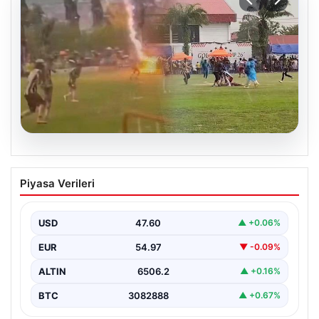
05.08.2026
Olmaz denen oldu! Maç sırasında
Piyasa Verileri
yıldırım çarptı: O futbolcu hayatını
kaybetti
USD
47.60
▲ +0.06%
EUR
54.97
▼ -0.09%
ALTIN
6506.2
▲ +0.16%
BTC
3082888
▲ +0.67%