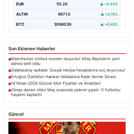
EUR
55.20
▲ +0.33%
ALTIN
6671.5
▲ +2.76%
BTC
3096039
▲ +0.42%
Son Eklenen Haberler
Manchester United resmen duyurdu! Altay Bayındır’ın yeni
■
adresi belli oldu
Galatasaray açıkladı: Sosyal medya hesaplarına suç duyurusu!
■
Ertuğrul Özkök’ün Hakaret İddialarına İfade Verme Süreci
■
14 Nisan 2026 Güncel Altın Fiyatları ve Analizleri
■
Olmaz denen oldu! Maç sırasında yıldırım çarptı: O futbolcu
■
hayatını kaybetti
Güncel