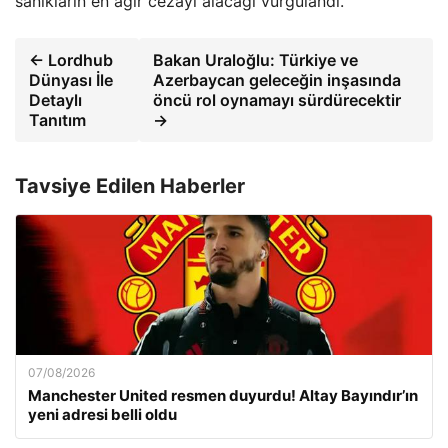
sanıkların en ağır cezayı alacağı vurgulandı.
← Lordhub
Bakan Uraloğlu: Türkiye ve
Dünyası İle
Azerbaycan geleceğin inşasında
Detaylı
öncü rol oynamayı sürdürecektir
Tanıtım
→
Tavsiye Edilen Haberler
07/08/2026
Manchester United resmen duyurdu! Altay Bayındır’ın
yeni adresi belli oldu