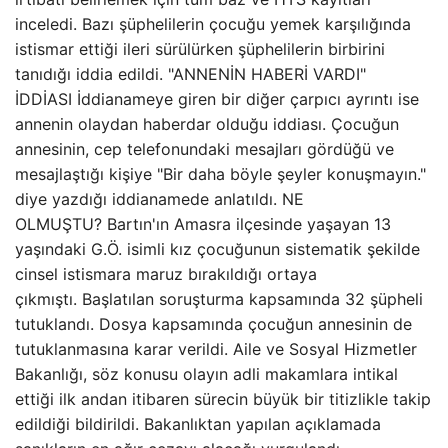
inceledi. Bazı şüphelilerin çocuğu yemek karşılığında
istismar ettiği ileri sürülürken şüphelilerin birbirini
tanıdığı iddia edildi. "ANNENİN HABERİ VARDI"
İDDİASI İddianameye giren bir diğer çarpıcı ayrıntı ise
annenin olaydan haberdar olduğu iddiası. Çocuğun
annesinin, cep telefonundaki mesajları gördüğü ve
mesajlaştığı kişiye "Bir daha böyle şeyler konuşmayın."
diye yazdığı iddianamede anlatıldı. NE
OLMUŞTU? Bartın'ın Amasra ilçesinde yaşayan 13
yaşındaki G.Ö. isimli kız çocuğunun sistematik şekilde
cinsel istismara maruz bırakıldığı ortaya
çıkmıştı. Başlatılan soruşturma kapsamında 32 şüpheli
tutuklandı. Dosya kapsamında çocuğun annesinin de
tutuklanmasına karar verildi. Aile ve Sosyal Hizmetler
Bakanlığı, söz konusu olayın adli makamlara intikal
ettiği ilk andan itibaren sürecin büyük bir titizlikle takip
edildiği bildirildi. Bakanlıktan yapılan açıklamada