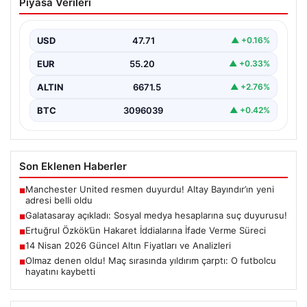
Piyasa Verileri
hesaplarına suç duyurusu!
{ “title”: “Galatasaray, Sosyal Medya Hesaplarına Karşı
Hukuki Adım Attı”, “content”: “ Galatasaray Spor…
USD
47.71
▲ +0.16%
EUR
55.20
▲ +0.33%
ALTIN
6671.5
▲ +2.76%
BTC
3096039
▲ +0.42%
Son Eklenen Haberler
Manchester United resmen duyurdu! Altay Bayındır’ın yeni
■
adresi belli oldu
Galatasaray açıkladı: Sosyal medya hesaplarına suç duyurusu!
■
Ertuğrul Özkök’ün Hakaret İddialarına İfade Verme Süreci
■
14 Nisan 2026 Güncel Altın Fiyatları ve Analizleri
■
Olmaz denen oldu! Maç sırasında yıldırım çarptı: O futbolcu
■
hayatını kaybetti