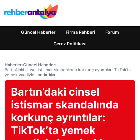
Güncel Haberler
Firma Rehberi
Forum
Çerez Politikası
Haberler
›
Güncel Haberler
›
Bartın’daki cinsel istismar skandalında korkunç ayrıntılar: TikTok’ta
yemek vaadiyle kandırdılar
Bartın’daki cinsel
istismar skandalında
korkunç ayrıntılar:
TikTok’ta yemek