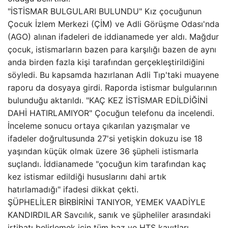
"İSTİSMAR BULGULARI BULUNDU" Kız çocuğunun
Çocuk İzlem Merkezi (ÇİM) ve Adli Görüşme Odası'nda
(AGO) alınan ifadeleri de iddianamede yer aldı. Mağdur
çocuk, istismarların bazen para karşılığı bazen de aynı
anda birden fazla kişi tarafından gerçekleştirildiğini
söyledi. Bu kapsamda hazırlanan Adli Tıp'taki muayene
raporu da dosyaya girdi. Raporda istismar bulgularının
bulunduğu aktarıldı. "KAÇ KEZ İSTİSMAR EDİLDİĞİNİ
DAHİ HATIRLAMIYOR" Çocuğun telefonu da incelendi.
İnceleme sonucu ortaya çıkarılan yazışmalar ve
ifadeler doğrultusunda 27'si yetişkin dokuzu ise 18
yaşından küçük olmak üzere 36 şüpheli istismarla
suçlandı. İddianamede "çocuğun kim tarafından kaç
kez istismar edildiği hususlarını dahi artık
hatırlamadığı" ifadesi dikkat çekti.
ŞÜPHELİLER BİRBİRİNİ TANIYOR, YEMEK VAADİYLE
KANDIRDILAR Savcılık, sanık ve şüpheliler arasındaki
irtibatı belirlemek için tüm baz ve HTS kayıtları