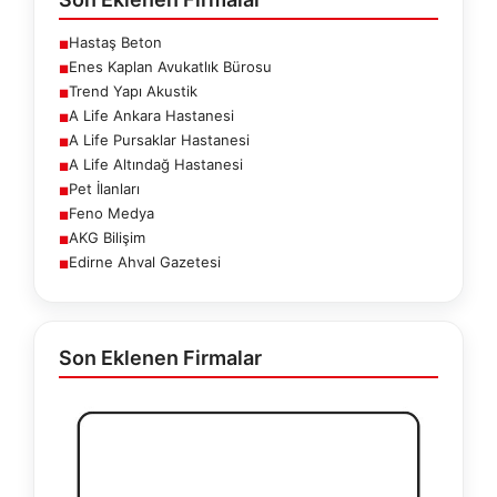
Hastaş Beton
■
Enes Kaplan Avukatlık Bürosu
■
Trend Yapı Akustik
■
A Life Ankara Hastanesi
■
A Life Pursaklar Hastanesi
■
A Life Altındağ Hastanesi
■
Pet İlanları
■
Feno Medya
■
AKG Bilişim
■
Edirne Ahval Gazetesi
■
Son Eklenen Firmalar