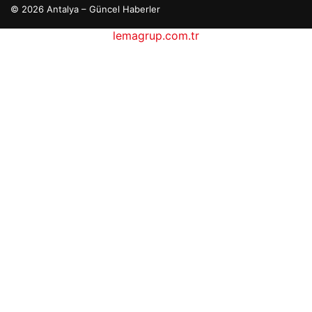
© 2026 Antalya – Güncel Haberler
lemagrup.com.tr
o