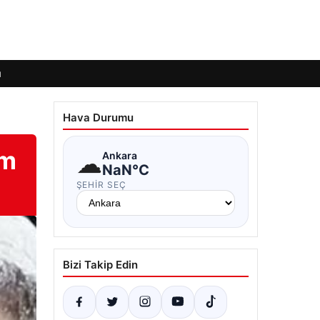
ı
Hava Durumu
am
☁
Ankara
NaN°C
ŞEHIR SEÇ
Bizi Takip Edin