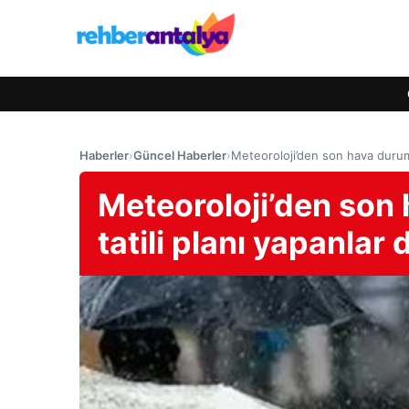
Haberler
›
Güncel Haberler
›
Meteoroloji’den son hava durumu r
Meteoroloji’den son
tatili planı yapanlar d