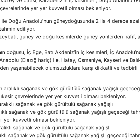
n kuzey ve batısı, Karadeniz’in iç kesimleri, Doğu Anadolu (E
 çevrelerinde yer yer kuvvetli olması bekleniyor.
i ile Doğu Anadolu'nun güneydoğusunda 2 ila 4 derece azal
tahmin ediliyor.
eybatı, güney ve doğu kesimlerde güney yönlerden hafif, a
 doğusu, İç Ege, Batı Akdeniz’in iç kesimleri, İç Anadolu’n
Anadolu (Elazığ hariç) ile, Hatay, Osmaniye, Kayseri ve Balı
den yaşanabilecek olumsuzluklara karşı dikkatli ve tedbirli
 aralıklı sağanak ve gök gürültülü sağanak yağışlı geçeceğ
lıkesir çevrelerinde yer yer kuvvetli olması bekleniyor.
alıklı sağanak ve gök gürültülü sağanak yağışlı
lıklı sağanak ve gök gürültülü sağanak yağışlı geçeceği tah
er yer kuvvetli olması bekleniyor.
alıklı sağanak ve gök gürültülü sağanak yağışlı
ıklı sağanak ve gök gürültülü sağanak yağışlı geçeceği tah