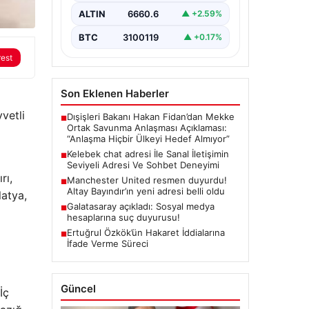
değer barındırmaktadır.
ALTIN
6660.6
▲ +2.59%
Günümüzde birçok…
BTC
3100119
▲ +0.17%
rest
Son Eklenen Haberler
vetli
Dışişleri Bakanı Hakan Fidan’dan Mekke
■
Ortak Savunma Anlaşması Açıklaması:
“Anlaşma Hiçbir Ülkeyi Hedef Almıyor”
Kelebek chat adresi İle Sanal İletişimin
■
Seviyeli Adresi Ve Sohbet Deneyimi
rı,
Manchester United resmen duyurdu!
■
Altay Bayındır’ın yeni adresi belli oldu
latya,
Galatasaray açıkladı: Sosyal medya
■
hesaplarına suç duyurusu!
Ertuğrul Özkök’ün Hakaret İddialarına
■
İfade Verme Süreci
Güncel
İç