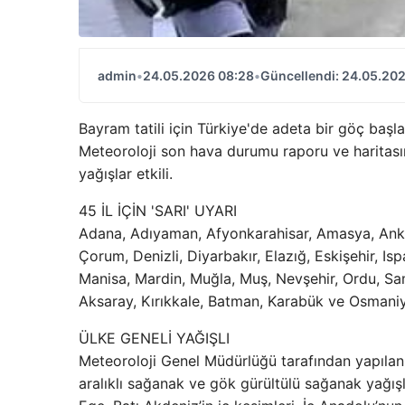
admin
•
24.05.2026 08:28
•
Güncellendi: 24.05.20
Bayram tatili için Türkiye'de adeta bir göç başl
Meteoroloji son hava durumu raporu ve haritasını 
yağışlar etkili.
45 İL İÇİN 'SARI' UYARI
Adana, Adıyaman, Afyonkarahisar, Amasya, Ankara,
Çorum, Denizli, Diyarbakır, Elazığ, Eskişehir, Is
Manisa, Mardin, Muğla, Muş, Nevşehir, Ordu, Sams
Aksaray, Kırıkkale, Batman, Karabük ve Osmaniye 
ÜLKE GENELİ YAĞIŞLI
Meteoroloji Genel Müdürlüğü tarafından yapılan
aralıklı sağanak ve gök gürültülü sağanak yağışl