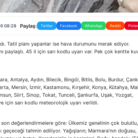
Paylaş:
26 08:28
Twitter
Facebook
WhatsApp
Reddit
Pinte
adı. Tatil planı yapanlar ise hava durumunu merak ediyor.
paylaştı. 45 il için sarı kodlu uyarı var. Pek çok kentte kuv
 Antalya, Aydın, Bilecik, Bingöl, Bitlis, Bolu, Burdur, Çankı
parta, Mersin, İzmir, Kastamonu, Kırşehir, Konya, Kütahya, Ma
un, Siirt, Sinop, Tokat, Tunceli, Şanlıurfa, Uşak, Yozgat,
için sarı kodlu meteorolojik uyarı verildi.
 son değerlendirmelere göre: Ülkemiz genelinin çok bulutlu,
ı geçeceği tahmin ediliyor. Yağışların; Marmara’nın doğusu, 