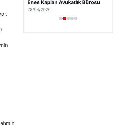
Enes Kaplan Avukatlık Bürosu
28/04/2026
yor.
n
hmin
tahmin