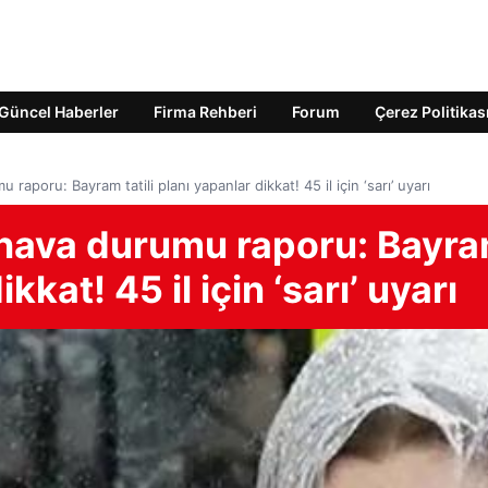
Güncel Haberler
Firma Rehberi
Forum
Çerez Politikas
aporu: Bayram tatili planı yapanlar dikkat! 45 il için ‘sarı’ uyarı
 hava durumu raporu: Bayr
ikkat! 45 il için ‘sarı’ uyarı