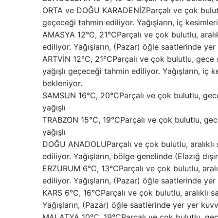
ORTA ve DOĞU KARADENİZParçalı ve çok bulutlu,
geçeceği tahmin ediliyor. Yağışların, iç kesimler
AMASYA 12°C, 21°CParçalı ve çok bulutlu, aralı
ediliyor. Yağışların, (Pazar) öğle saatlerinde yer
ARTVİN 12°C, 21°CParçalı ve çok bulutlu, gece s
yağışlı geçeceği tahmin ediliyor. Yağışların, iç 
bekleniyor.
SAMSUN 16°C, 20°CParçalı ve çok bulutlu, gece 
yağışlı
TRABZON 15°C, 19°CParçalı ve çok bulutlu, gece
yağışlı
DOĞU ANADOLUParçalı ve çok bulutlu, aralıklı 
ediliyor. Yağışların, bölge genelinde (Elazığ dış
ERZURUM 6°C, 13°CParçalı ve çok bulutlu, aralı
ediliyor. Yağışların, (Pazar) öğle saatlerinde yer
KARS 6°C, 16°CParçalı ve çok bulutlu, aralıklı 
Yağışların, (Pazar) öğle saatlerinde yer yer kuvv
MALATYA 10°C, 19°CParçalı ve çok bulutlu, gece