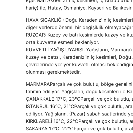
Ege, Batı Akdeniz’in iç kesimleri, İç Anadolu’nu
hariç) ile, Hatay, Osmaniye, Kayseri ve Balıkesir
HAVA SICAKLIĞI: Doğu Karadeniz'in iç kesimler
diğer yerlerde önemli bir değişiklik olmayacağı 
RÜZGAR: Kuzey ve batı kesimlerde kuzey ve kuz
orta kuvvette esmesi bekleniyor.
KUVVETLİ YAĞIŞ UYARISI: Yağışların, Marmara’nın
kuzey ve batısı, Karadeniz’in iç kesimleri, Doğu 
çevrelerinde yer yer kuvvetli olması beklendiğin
olunması gerekmektedir.
MARMARAParçalı ve çok bulutlu, bölge genelinin
tahmin ediliyor. Yağışların, doğu kesimleri ile Ba
ÇANAKKALE 17°C, 23°CParçalı ve çok bulutlu, ar
İSTANBUL 16°C, 21°CParçalı ve çok bulutlu, ara
ediliyor. Yağışların, (Pazar) sabah saatlerinde y
KIRKLARELİ 16°C, 22°CParçalı ve çok bulutlu, ar
SAKARYA 17°C, 22°CParçalı ve çok bulutlu, aral