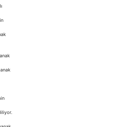
ı
in
nak
ğanak
ğanak
min
liyor.
ağanak