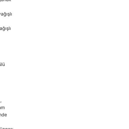
ağışlı
ğışlı
ülü
,
şam
inde