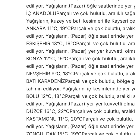
ediliyor. Yağışların,(Pazar) öğle saatlerinde yer
İÇ ANADOLUParçalı ve çok bulutlu, aralıklı sağa
Yağışların, kuzey ve batı kesimleri ile Kayseri ç
ANKARA 11°C, 19°CParçalı ve çok bulutlu, aralı
ediliyor. Yağışların, (Pazar) öğle saatlerinde yer
ESKİŞEHİR 13°C, 19°CParçalı ve çok bulutlu, ara
ediliyor. Yağışların, (Pazar) yer yer kuvvetli olm
KONYA 12°C, 19°CParçalı ve çok bulutlu, aralık
ediliyor. Yağışların, (Pazar) öğle saatlerinde yer
NEVŞEHİR 9°C, 18°CParçalı ve çok bulutlu, aralı
BATI KARADENİZParçalı ve çok bulutlu, bölge ge
tahmin ediliyor. Yağışların, iç kesimlerinde yer 
BOLU 12°C, 18°CParçalı ve çok bulutlu, aralıklı
ediliyor. Yağışların,(Pazar) yer yer kuvvetli olma
DÜZCE 16°C, 22°CParçalı ve çok bulutlu, aralıkl
KASTAMONU 11°C, 20°CParçalı ve çok bulutlu, ar
ediliyor. Yağışların, (Pazar) öğle saatlerinde yer
ZONGULDAK 15°C, 19°CParçalı ve çok bulutlu, ar