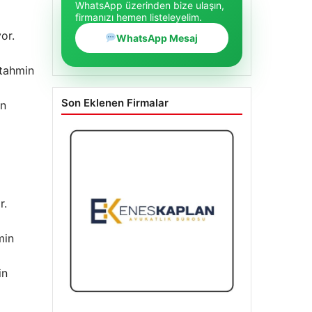
WhatsApp üzerinden bize ulaşın,
firmanızı hemen listeleyelim.
or.
WhatsApp Mesaj
 tahmin
Son Eklenen Firmalar
in
r.
min
in