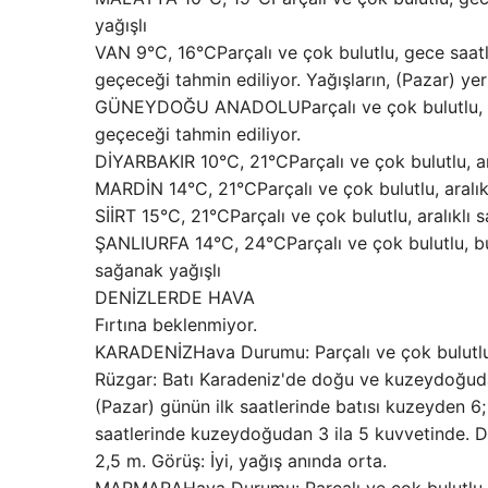
yağışlı
VAN 9°C, 16°CParçalı ve çok bulutlu, gece saatl
geçeceği tahmin ediliyor. Yağışların, (Pazar) yer
GÜNEYDOĞU ANADOLUParçalı ve çok bulutlu, bölg
geçeceği tahmin ediliyor.
DİYARBAKIR 10°C, 21°CParçalı ve çok bulutlu, ar
MARDİN 14°C, 21°CParçalı ve çok bulutlu, aralık
SİİRT 15°C, 21°CParçalı ve çok bulutlu, aralıklı
ŞANLIURFA 14°C, 24°CParçalı ve çok bulutlu, b
sağanak yağışlı
DENİZLERDE HAVA
Fırtına beklenmiyor.
KARADENİZHava Durumu: Parçalı ve çok bulutlu, 
Rüzgar: Batı Karadeniz'de doğu ve kuzeydoğudan
(Pazar) günün ilk saatlerinde batısı kuzeyden 
saatlerinde kuzeydoğudan 3 ila 5 kuvvetinde. Dal
2,5 m. Görüş: İyi, yağış anında orta.