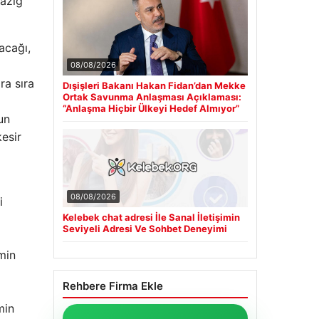
lazığ
acağı,
08/08/2026
ra sıra
Dışişleri Bakanı Hakan Fidan’dan Mekke
Ortak Savunma Anlaşması Açıklaması:
“Anlaşma Hiçbir Ülkeyi Hedef Almıyor”
un
kesir
08/08/2026
i
Kelebek chat adresi İle Sanal İletişimin
Seviyeli Adresi Ve Sohbet Deneyimi
min
Rehbere Firma Ekle
min