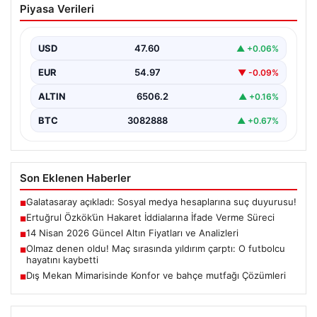
Piyasa Verileri
İfade Verme Süreci
Ünlü gazeteci ve yazar Ertuğrul Özkök,
Cumhurbaşkanına hakaret iddialarıyla yürütülen
USD
47.60
▲ +0.06%
soruşturma kapsamında İstanbul Adalet…
EUR
54.97
▼ -0.09%
ALTIN
6506.2
▲ +0.16%
BTC
3082888
▲ +0.67%
Son Eklenen Haberler
Galatasaray açıkladı: Sosyal medya hesaplarına suç duyurusu!
■
Ertuğrul Özkök’ün Hakaret İddialarına İfade Verme Süreci
■
14 Nisan 2026 Güncel Altın Fiyatları ve Analizleri
■
Olmaz denen oldu! Maç sırasında yıldırım çarptı: O futbolcu
■
hayatını kaybetti
Dış Mekan Mimarisinde Konfor ve bahçe mutfağı Çözümleri
■