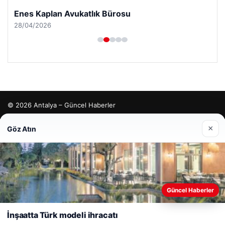
Enes Kaplan Avukatlık Bürosu
28/04/2026
© 2026 Antalya – Güncel Haberler
lemagrup.com.tr
×
Göz Atın
io
Web sitemizi nasıl kullandığınızı daha iyi anlayabilmek,
Güncel Haberler
deneyiminizi kişiselleştirmek ve geliştirmek amacıyla çerezler
kullanıyoruz.
Çerez Politikamız
İnşaatta Türk modeli ihracatı
Reddet
Kabul Et