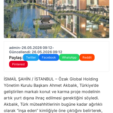
admin
•
26.05.2026 09:12
•
Güncellendi: 26.05.2026 09:12
Paylaş:
Twitter
Facebook
WhatsApp
Reddit
Pinterest
İSMAİL ŞAHİN / İSTANBUL – Özak Global Holding
Yönetim Kurulu Başkanı Ahmet Akbalık, Türkiye’de
geliştirilen markalı konut ve karma proje modelinin
artık yurt dışına ihraç edilmesi gerektiğini söyledi.
Akbalık, Türk müteahhitlerinin bugüne kadar ağırlıklı
olarak “inşa eden” kimliğiyle öne çıktığını belirterek,