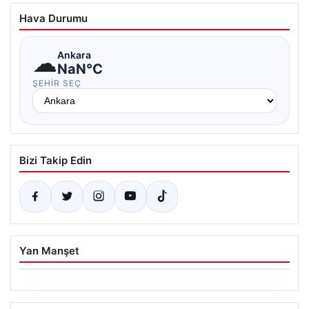
Hava Durumu
☁
Ankara
NaN°C
ŞEHIR SEÇ
Bizi Takip Edin
Yan Manşet
06.08.2026
Ertuğrul Özkök’ün Hakaret İddialarına