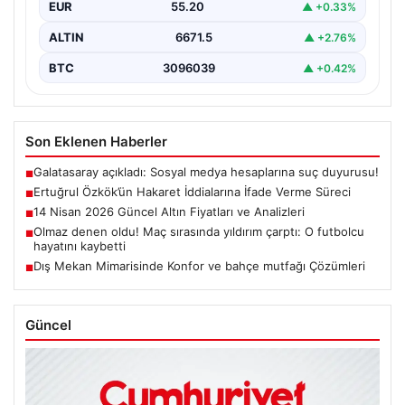
EUR
55.20
▲ +0.33%
ALTIN
6671.5
▲ +2.76%
BTC
3096039
▲ +0.42%
Son Eklenen Haberler
Galatasaray açıkladı: Sosyal medya hesaplarına suç duyurusu!
■
Ertuğrul Özkök’ün Hakaret İddialarına İfade Verme Süreci
■
14 Nisan 2026 Güncel Altın Fiyatları ve Analizleri
■
Olmaz denen oldu! Maç sırasında yıldırım çarptı: O futbolcu
■
hayatını kaybetti
Dış Mekan Mimarisinde Konfor ve bahçe mutfağı Çözümleri
■
Güncel