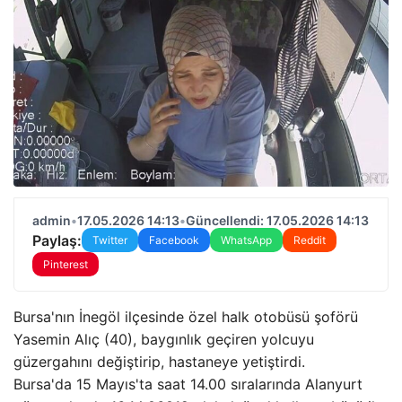
admin
•
17.05.2026 14:13
•
Güncellendi: 17.05.2026 14:13
Paylaş:
Twitter
Facebook
WhatsApp
Reddit
Pinterest
Bursa'nın İnegöl ilçesinde özel halk otobüsü şoförü
Yasemin Alıç (40), baygınlık geçiren yolcuyu
güzergahını değiştirip, hastaneye yetiştirdi.
Bursa'da 15 Mayıs'ta saat 14.00 sıralarında Alanyurt