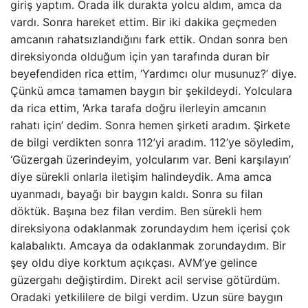
giriş yaptım. Orada ilk durakta yolcu aldım, amca da
vardı. Sonra hareket ettim. Bir iki dakika geçmeden
amcanın rahatsızlandığını fark ettik. Ondan sonra ben
direksiyonda olduğum için yan tarafında duran bir
beyefendiden rica ettim, ‘Yardımcı olur musunuz?’ diye.
Çünkü amca tamamen baygın bir şekildeydi. Yolculara
da rica ettim, ‘Arka tarafa doğru ilerleyin amcanın
rahatı için’ dedim. Sonra hemen şirketi aradım. Şirkete
de bilgi verdikten sonra 112’yi aradım. 112’ye söyledim,
‘Güzergah üzerindeyim, yolcularım var. Beni karşılayın’
diye sürekli onlarla iletişim halindeydik. Ama amca
uyanmadı, bayağı bir baygın kaldı. Sonra su filan
döktük. Başına bez filan verdim. Ben sürekli hem
direksiyona odaklanmak zorundaydım hem içerisi çok
kalabalıktı. Amcaya da odaklanmak zorundaydım. Bir
şey oldu diye korktum açıkçası. AVM’ye gelince
güzergahı değiştirdim. Direkt acil servise götürdüm.
Oradaki yetkililere de bilgi verdim. Uzun süre baygın