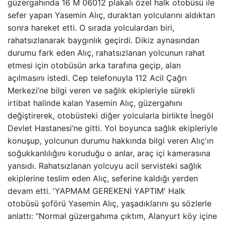
güzergahında 16 M 06012 plakalı özel halk otobüsü ile
sefer yapan Yasemin Alıç, duraktan yolcularını aldıktan
sonra hareket etti. O sırada yolculardan biri,
rahatsızlanarak baygınlık geçirdi. Dikiz aynasından
durumu fark eden Alıç, rahatsızlanan yolcunun rahat
etmesi için otobüsün arka tarafına geçip, alan
açılmasını istedi. Cep telefonuyla 112 Acil Çağrı
Merkezi’ne bilgi veren ve sağlık ekipleriyle sürekli
irtibat halinde kalan Yasemin Alıç, güzergahını
değiştirerek, otobüsteki diğer yolcularla birlikte İnegöl
Devlet Hastanesi’ne gitti. Yol boyunca sağlık ekipleriyle
konuşup, yolcunun durumu hakkında bilgi veren Alıç'ın
soğukkanlılığını koruduğu o anlar, araç içi kamerasına
yansıdı. Rahatsızlanan yolcuyu acil servisteki sağlık
ekiplerine teslim eden Alıç, seferine kaldığı yerden
devam etti. 'YAPMAM GEREKENİ YAPTIM' Halk
otobüsü şoförü Yasemin Alıç, yaşadıklarını şu sözlerle
anlattı: "Normal güzergahıma çıktım, Alanyurt köy içine