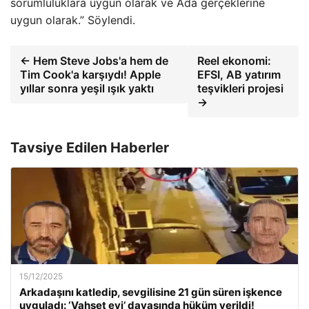
sorumluluklara uygun olarak ve Ada gerçeklerine
uygun olarak.” Söylendi.
← Hem Steve Jobs'a hem de
Reel ekonomi:
Tim Cook'a karşıydı! Apple
EFSI, AB yatırım
yıllar sonra yeşil ışık yaktı
teşvikleri projesi
→
Tavsiye Edilen Haberler
15/12/2025
Arkadaşını katledip, sevgilisine 21 gün süren işkence
uyguladı: ‘Vahşet evi’ davasında hüküm verildi!