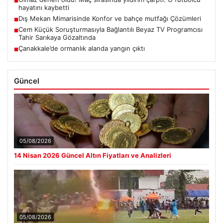
■
hayatını kaybetti
Dış Mekan Mimarisinde Konfor ve bahçe mutfağı Çözümleri
■
Cem Küçük Soruşturmasıyla Bağlantılı Beyaz TV Programcısı
■
Tahir Sarıkaya Gözaltında
Çanakkale’de ormanlık alanda yangın çıktı
■
Güncel
05/08/2026
14 Nisan 2026 Güncel Altın Fiyatları ve Analizleri
05/08/2026