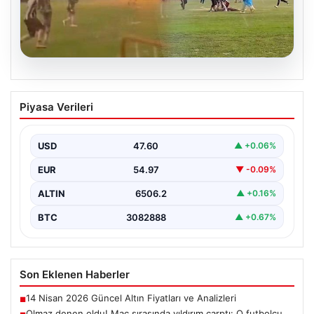
05.08.2026
Olmaz denen oldu! Maç sırasında
Piyasa Verileri
yıldırım çarptı: O futbolcu hayatını
kaybetti
USD
47.60
▲ +0.06%
EUR
54.97
▼ -0.09%
ALTIN
6506.2
▲ +0.16%
BTC
3082888
▲ +0.67%
Son Eklenen Haberler
14 Nisan 2026 Güncel Altın Fiyatları ve Analizleri
■
Olmaz denen oldu! Maç sırasında yıldırım çarptı: O futbolcu