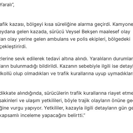
Yaralı”,
ik kazası, bölgeyi kısa süreliğine alarma geçirdi. Kamyonet
eydana gelen kazada, sürücü Veysel Bekşen maalesef olay
an olay yerine gelen ambulans ve polis ekipleri, bölgedeki
ekleştirirdi.
lerine sevk edilerek tedavi altına alındı. Yaralıların durumlar
n bulunmadığı bildirildi. Kazanın sebebiyle ilgili ise detayl
kollü olup olmadıkları ve trafik kurallarına uyup uymadıklar
dikkate alındığında, sürücülerin trafik kurallarına riayet etm
kinleri ve ulaşım yetkilileri, böyle trajik olayların önüne 
ine vurgu yapıyor. Yetkililer, kazayla ilgili detayların gün g
 kapsamlı inceleme yapacağını belirtti.”