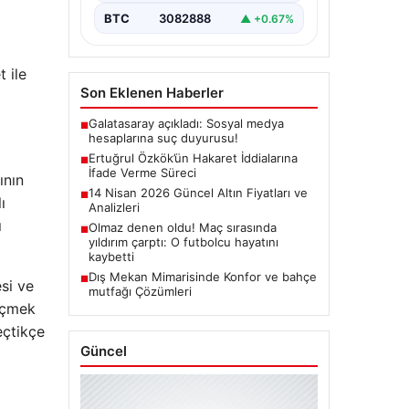
soruşturma kapsamında,…
BTC
3082888
▲ +0.67%
 ile
Son Eklenen Haberler
Galatasaray açıkladı: Sosyal medya
■
hesaplarına suç duyurusu!
Ertuğrul Özkök’ün Hakaret İddialarına
■
İfade Verme Süreci
ının
14 Nisan 2026 Güncel Altın Fiyatları ve
■
Analizleri
ı
Olmaz denen oldu! Maç sırasında
■
ı
yıldırım çarptı: O futbolcu hayatını
kaybetti
Dış Mekan Mimarisinde Konfor ve bahçe
■
mutfağı Çözümleri
esi ve
geçmek
eçtikçe
Güncel