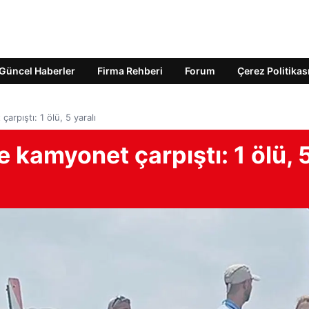
Güncel Haberler
Firma Rehberi
Forum
Çerez Politikas
arpıştı: 1 ölü, 5 yaralı
 kamyonet çarpıştı: 1 ölü, 