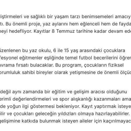
iştirmeleri ve sağlıklı bir yaşam tarzı benimsemeleri amacıy
ı. Bu önemli proje, yaz aylarını hem eğlenceli hem de fayda
tmeyi hedefliyor. Kayıtlar 8 Temmuz tarihine kadar devam e
 düzenlenen bu yaz okulu, 6 ile 15 yaş arasındaki çocuklara
ofesyonel eğitmenler eşliğinde temel futbol becerilerini öğr
vrama fırsatı bulacaklar. Bu program, çocukların fiziksel
 sorumluluk sahibi bireyler olarak yetişmesine de önemli ölçü
değil aynı zamanda bir eğitim ve gelişim aracısı olduğunu
verimli değerlendirmeleri ve spor alışkanlığı kazanmaları ama
 de yoğun ilgi göstermesi bekleniyor. Kayıt yaptırmak isteye
ir ve çocukları geleceğin yıldızları olmaya hazırlayabilirler.
elişimine katkıda bulunmak isteyen aileler için kaçırılmayac