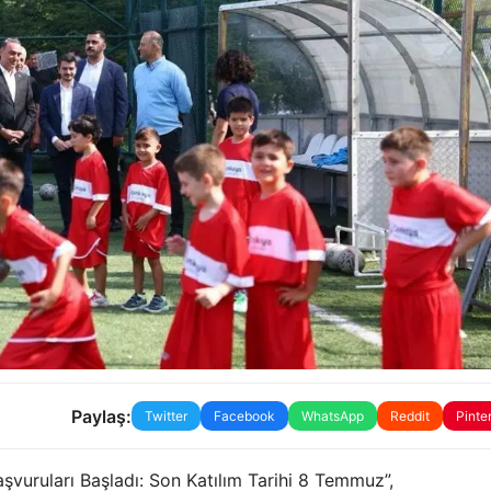
Paylaş:
Twitter
Facebook
WhatsApp
Reddit
Pinte
aşvuruları Başladı: Son Katılım Tarihi 8 Temmuz”,