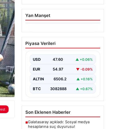
Yan Manşet
06.08.2026
Ertuğrul Özkök’ün
Piyasa Verileri
Hakaret İddialarına İfade
Verme Süreci
USD
47.60
▲ +0.06%
Ünlü gazeteci ve yazar Ertuğrul
Özkök, Cumhurbaşkanına hakaret
EUR
54.97
▼ -0.09%
iddialarıyla yürütülen soruşturma
kapsamında İstanbul Adalet…
ALTIN
6506.2
▲ +0.16%
BTC
3082888
▲ +0.67%
rest
Son Eklenen Haberler
Galatasaray açıkladı: Sosyal medya
■
hesaplarına suç duyurusu!