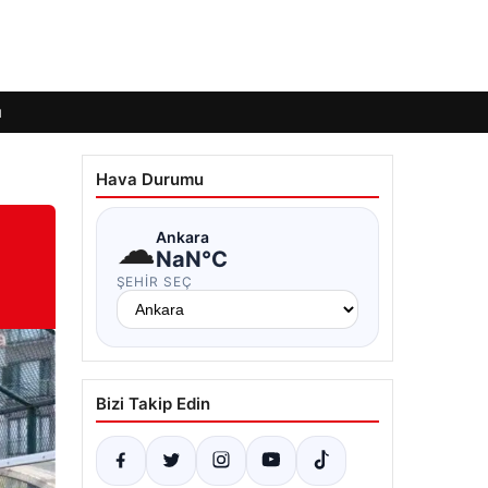
ı
Hava Durumu
☁
Ankara
NaN°C
ŞEHIR SEÇ
Bizi Takip Edin