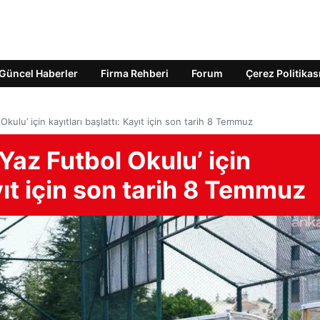
Güncel Haberler
Firma Rehberi
Forum
Çerez Politikas
kulu’ için kayıtları başlattı: Kayıt için son tarih 8 Temmuz
Yaz Futbol Okulu’ için
ayıt için son tarih 8 Temmuz