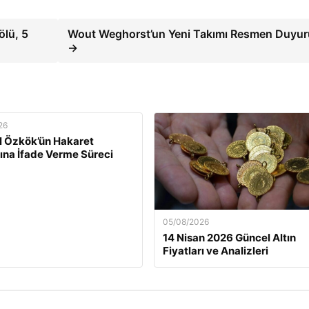
ölü, 5
Wout Weghorst’un Yeni Takımı Resmen Duyur
→
26
l Özkök’ün Hakaret
rına İfade Verme Süreci
05/08/2026
14 Nisan 2026 Güncel Altın
Fiyatları ve Analizleri