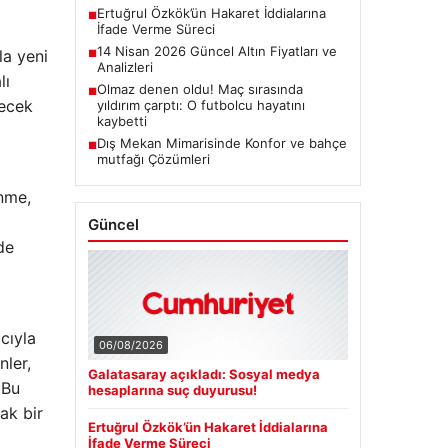
Ertuğrul Özkök’ün Hakaret İddialarına
■
İfade Verme Süreci
14 Nisan 2026 Güncel Altın Fiyatları ve
la yeni
■
Analizleri
lı
Olmaz denen oldu! Maç sırasında
■
decek
yıldırım çarptı: O futbolcu hayatını
kaybetti
Dış Mekan Mimarisinde Konfor ve bahçe
■
mutfağı Çözümleri
enme,
Güncel
de
cıyla
06/08/2026
nler,
Galatasaray açıkladı: Sosyal medya
 Bu
hesaplarına suç duyurusu!
ak bir
Ertuğrul Özkök’ün Hakaret İddialarına
İfade Verme Süreci