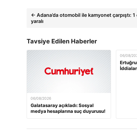
← Adana’da otomobil ile kamyonet çarpıştı: 1 
yaralı
Tavsiye Edilen Haberler
06/08/20
Ertuğru
İddiala
06/08/2026
Galatasaray açıkladı: Sosyal
medya hesaplarına suç duyurusu!