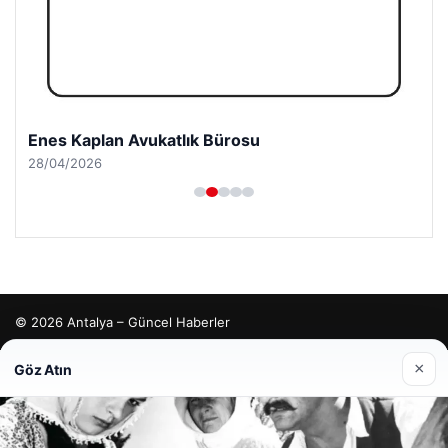
Enes Kaplan Avukatlık Bürosu
28/04/2026
© 2026 Antalya – Güncel Haberler
lemagrup.com.tr
×
Göz Atın
cio