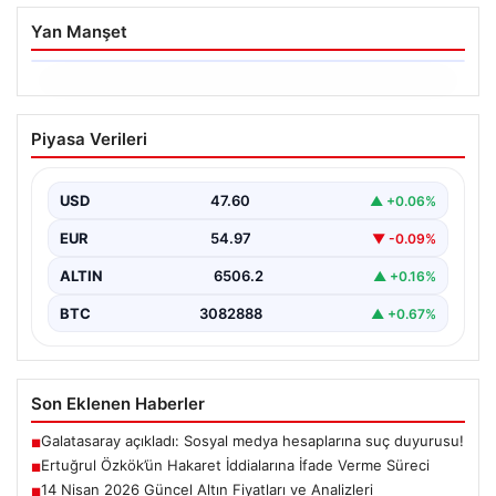
Yan Manşet
06.08.2026
Ertuğrul Özkök’ün Hakaret İddialarına
Piyasa Verileri
İfade Verme Süreci
Ünlü gazeteci ve yazar Ertuğrul Özkök,
Cumhurbaşkanına hakaret iddialarıyla yürütülen
USD
47.60
▲ +0.06%
soruşturma kapsamında İstanbul Adalet…
EUR
54.97
▼ -0.09%
ALTIN
6506.2
▲ +0.16%
BTC
3082888
▲ +0.67%
Son Eklenen Haberler
Galatasaray açıkladı: Sosyal medya hesaplarına suç duyurusu!
■
Ertuğrul Özkök’ün Hakaret İddialarına İfade Verme Süreci
■
14 Nisan 2026 Güncel Altın Fiyatları ve Analizleri
■