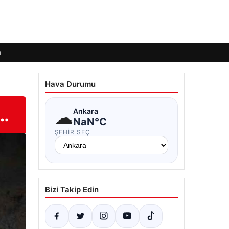
ı
Hava Durumu
4…
☁
Ankara
NaN°C
ŞEHIR SEÇ
Bizi Takip Edin