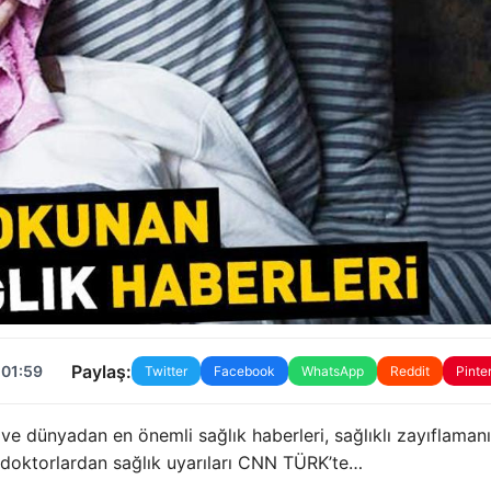
Paylaş:
 01:59
Twitter
Facebook
WhatsApp
Reddit
Pinte
 ve dünyadan en önemli sağlık haberleri, sağlıklı zayıflaman
ve doktorlardan sağlık uyarıları CNN TÜRK’te…