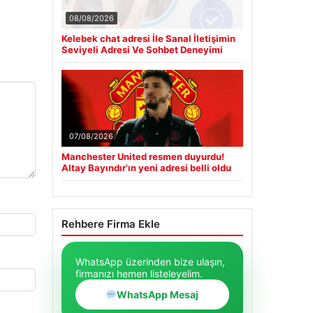
08/08/2026
Kelebek chat adresi İle Sanal İletişimin
Seviyeli Adresi Ve Sohbet Deneyimi
07/08/2026
Manchester United resmen duyurdu!
Altay Bayındır’ın yeni adresi belli oldu
Rehbere Firma Ekle
WhatsApp üzerinden bize ulaşın,
firmanızı hemen listeleyelim.
WhatsApp Mesaj