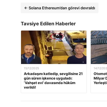
← Solana Ethereum’dan görevi devraldı
Tavsiye Edilen Haberler
15/12/2025
14/12/20
Arkadaşını katledip, sevgilisine 21
Otomoti
gün süren işkence uyguladı:
Milyar 
‘Vahşet evi’ davasında hüküm
Yerleşti
verildi!