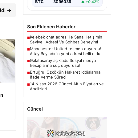
BTC
3096039
▲ +0.42%
ldi →
Son Eklenen Haberler
Kelebek chat adresi İle Sanal İletişimin
■
Seviyeli Adresi Ve Sohbet Deneyimi
Manchester United resmen duyurdu!
■
Altay Bayındır’ın yeni adresi belli oldu
Galatasaray açıkladı: Sosyal medya
■
hesaplarına suç duyurusu!
Ertuğrul Özkök’ün Hakaret İddialarına
■
İfade Verme Süreci
14 Nisan 2026 Güncel Altın Fiyatları ve
■
Analizleri
un
Güncel