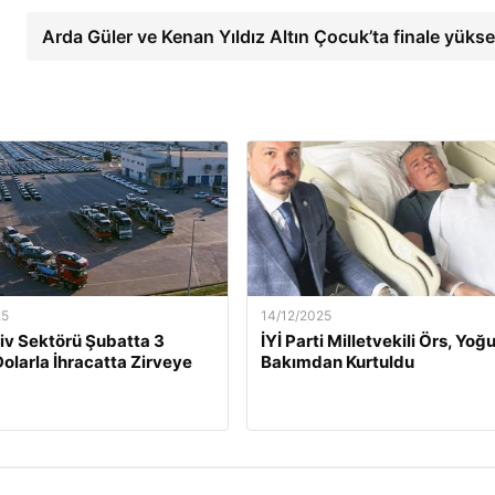
Arda Güler ve Kenan Yıldız Altın Çocuk’ta finale yükse
25
14/12/2025
v Sektörü Şubatta 3
İYİ Parti Milletvekili Örs, Yoğ
Dolarla İhracatta Zirveye
Bakımdan Kurtuldu