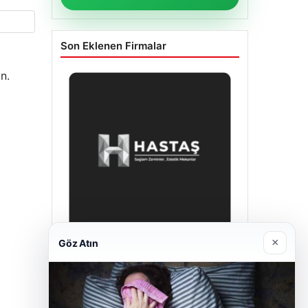
Son Eklenen Firmalar
n.
×
Göz Atın
Enes Kaplan Avukatlık Bürosu
28/04/2026