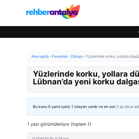
Ana sayfa
›
Forumlar
›
Dünya
›
Yüzlerinde korku, yollara düştü
Yüzlerinde korku, yollara d
Lübnan’da yeni korku dalgas
Bu konu 0 yanıt içerir, 1 izleyen vardır ve en son
2 ay önce
ad
1 yazı görüntüleniyor (toplam 1)
02/06/2026: 5:28 pm