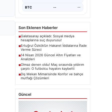
BTC
--
--
Son Eklenen Haberler
Galatasaray açıkladı: Sosyal medya
■
hesaplarına suç duyurusu!
Ertuğrul Özkök’ün Hakaret İddialarına İfade
■
Verme Süreci
14 Nisan 2026 Güncel Altın Fiyatları ve
■
Analizleri
Olmaz denen oldu! Maç sırasında yıldırım
■
çarptı: O futbolcu hayatını kaybetti
Dış Mekan Mimarisinde Konfor ve bahçe
■
mutfağı Çözümleri
Güncel