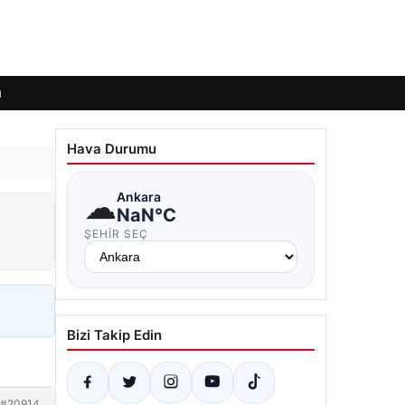
ı
Hava Durumu
☁
Ankara
NaN°C
ŞEHIR SEÇ
Bizi Takip Edin
#20914