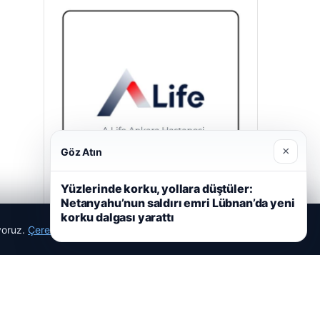
×
Göz Atın
Yüzlerinde korku, yollara düştüler:
Netanyahu’nun saldırı emri Lübnan’da yeni
A Life Ankara Hastanesi
korku dalgası yarattı
27/03/2026
ıyoruz.
Çerez Politikamız
Reddet
Kabul Et