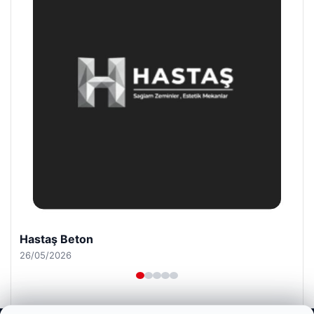
Enes Kaplan Avukatlık Bürosu
28/04/2026