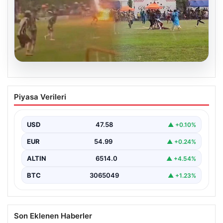
05.08.2026
Olmaz denen oldu! Maç sırasında
Piyasa Verileri
yıldırım çarptı: O futbolcu hayatını
kaybetti
USD
47.58
▲ +0.10%
EUR
54.99
▲ +0.24%
ALTIN
6514.0
▲ +4.54%
BTC
3065049
▲ +1.23%
Son Eklenen Haberler