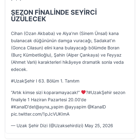
SEZON FİNALİNDE SEYİRCİ
ÜZÜLECEK
Cihan (Ozan Akbaba) ve Alya’nın (Sinem Ünsal) kana
bulanacak düğününün damga vuracağı, Sadakat’ın
(Gonca Cilasun) elini kana bulayacağı bölümde Boran
(Burç Kümbetlioğlu), Şahin (Alper Çankaya) ve Feyyaz
(Ahmet Varlı) karakterleri hikâyeye dramatik sonla veda
edecek.
#UzakŞehir I 63. Bölüm 1. Tanıtım
“Artık kimse sizi koparamayacak!”
‍?#UzakŞehir sezon
finaliyle 1 Haziran Pazartesi 20.00’de
#KanalD’de!@ayna_yapim @ayyapim @KanalD
pic.twitter.com/1pJcVUKImA
— Uzak Şehir Dizi (@Uzaksehirdizi) May 25, 2026