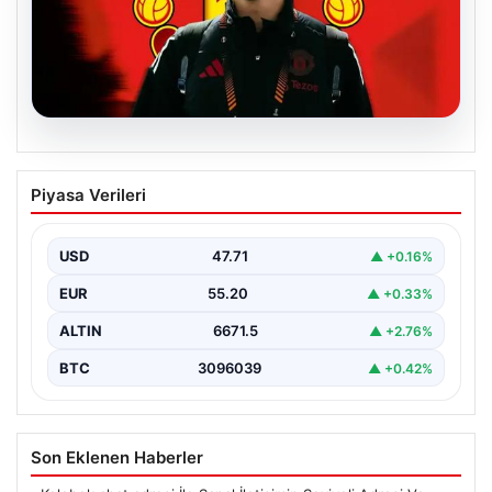
07.08.2026
Manchester United resmen duyurdu!
Piyasa Verileri
Altay Bayındır’ın yeni adresi belli oldu
USD
47.71
▲ +0.16%
EUR
55.20
▲ +0.33%
ALTIN
6671.5
▲ +2.76%
BTC
3096039
▲ +0.42%
Son Eklenen Haberler