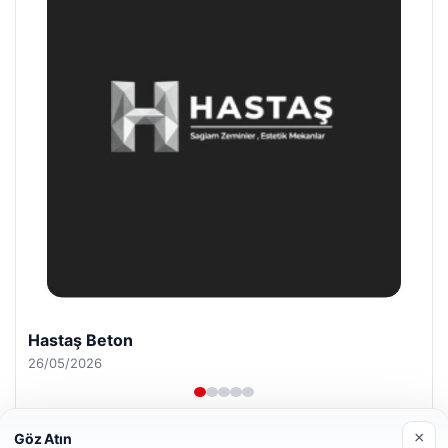
Enes Kaplan Avukatlık Bürosu
28/04/2026
×
Göz Atın