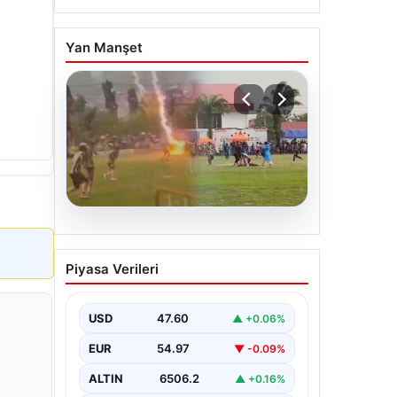
Yan Manşet
05.08.2026
Olmaz denen oldu! Maç
Piyasa Verileri
sırasında yıldırım çarptı: O
futbolcu hayatını kaybetti
USD
47.60
▲ +0.06%
EUR
54.97
▼ -0.09%
ALTIN
6506.2
▲ +0.16%