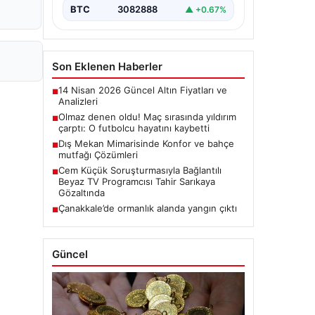
BTC
3082888
▲ +0.67%
Son Eklenen Haberler
14 Nisan 2026 Güncel Altın Fiyatları ve
■
Analizleri
Olmaz denen oldu! Maç sırasında yıldırım
■
çarptı: O futbolcu hayatını kaybetti
Dış Mekan Mimarisinde Konfor ve bahçe
■
mutfağı Çözümleri
Cem Küçük Soruşturmasıyla Bağlantılı
■
Beyaz TV Programcısı Tahir Sarıkaya
Gözaltında
Çanakkale’de ormanlık alanda yangın çıktı
■
Güncel