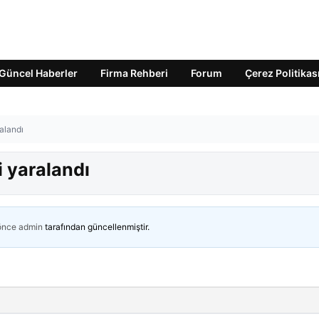
Güncel Haberler
Firma Rehberi
Forum
Çerez Politikas
ralandı
şi yaralandı
 önce
admin
tarafından güncellenmiştir.