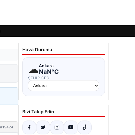
ı
Hava Durumu
☁
Ankara
NaN°C
ŞEHIR SEÇ
Bizi Takip Edin
#19424