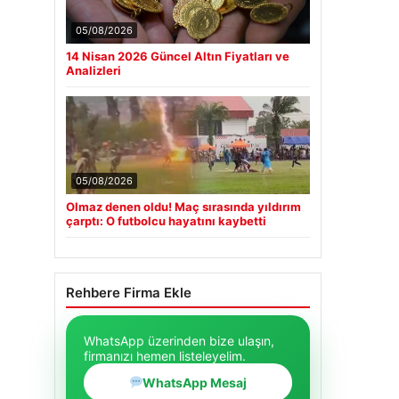
05/08/2026
14 Nisan 2026 Güncel Altın Fiyatları ve
Analizleri
05/08/2026
Olmaz denen oldu! Maç sırasında yıldırım
çarptı: O futbolcu hayatını kaybetti
Rehbere Firma Ekle
WhatsApp üzerinden bize ulaşın,
firmanızı hemen listeleyelim.
WhatsApp Mesaj