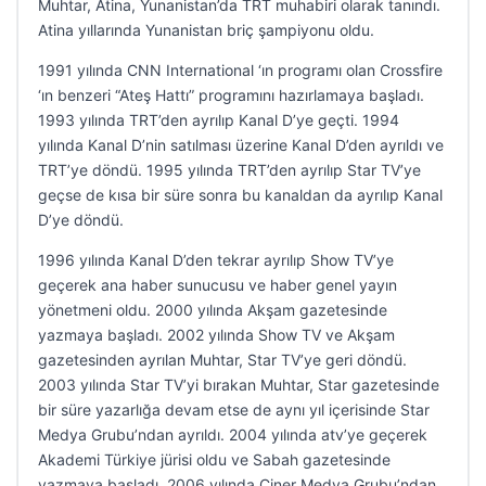
Muhtar, Atina, Yunanistan’da TRT muhabiri olarak tanındı.
Atina yıllarında Yunanistan briç şampiyonu oldu.
1991 yılında CNN International ‘ın programı olan Crossfire
‘ın benzeri “Ateş Hattı” programını hazırlamaya başladı.
1993 yılında TRT’den ayrılıp Kanal D’ye geçti. 1994
yılında Kanal D’nin satılması üzerine Kanal D’den ayrıldı ve
TRT’ye döndü. 1995 yılında TRT’den ayrılıp Star TV’ye
geçse de kısa bir süre sonra bu kanaldan da ayrılıp Kanal
D’ye döndü.
1996 yılında Kanal D’den tekrar ayrılıp Show TV’ye
geçerek ana haber sunucusu ve haber genel yayın
yönetmeni oldu. 2000 yılında Akşam gazetesinde
yazmaya başladı. 2002 yılında Show TV ve Akşam
gazetesinden ayrılan Muhtar, Star TV’ye geri döndü.
2003 yılında Star TV’yi bırakan Muhtar, Star gazetesinde
bir süre yazarlığa devam etse de aynı yıl içerisinde Star
Medya Grubu’ndan ayrıldı. 2004 yılında atv’ye geçerek
Akademi Türkiye jürisi oldu ve Sabah gazetesinde
yazmaya başladı. 2006 yılında Ciner Medya Grubu’ndan