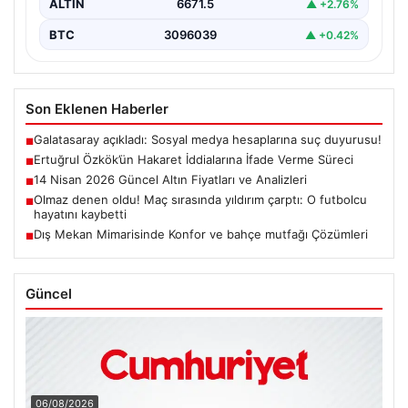
ALTIN
6671.5
▲ +2.76%
BTC
3096039
▲ +0.42%
Son Eklenen Haberler
Galatasaray açıkladı: Sosyal medya hesaplarına suç duyurusu!
■
Ertuğrul Özkök’ün Hakaret İddialarına İfade Verme Süreci
■
14 Nisan 2026 Güncel Altın Fiyatları ve Analizleri
■
Olmaz denen oldu! Maç sırasında yıldırım çarptı: O futbolcu
■
hayatını kaybetti
Dış Mekan Mimarisinde Konfor ve bahçe mutfağı Çözümleri
■
Güncel
06/08/2026