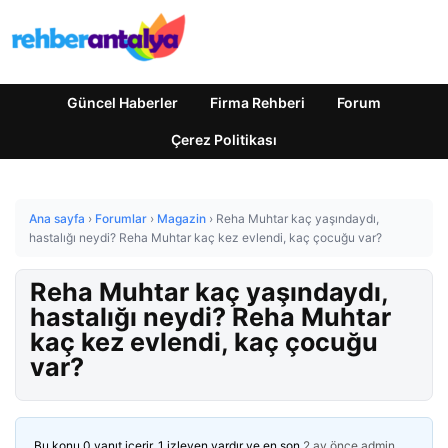
Güncel Haberler
Firma Rehberi
Forum
Çerez Politikası
Ana sayfa
›
Forumlar
›
Magazin
›
Reha Muhtar kaç yaşındaydı,
hastalığı neydi? Reha Muhtar kaç kez evlendi, kaç çocuğu var?
Reha Muhtar kaç yaşındaydı,
hastalığı neydi? Reha Muhtar
kaç kez evlendi, kaç çocuğu
var?
Bu konu 0 yanıt içerir, 1 izleyen vardır ve en son
2 ay önce
admin