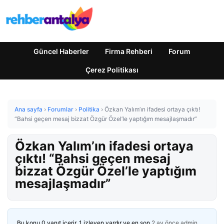
Güncel Haberler
Firma Rehberi
Forum
Çerez Politikası
Ana sayfa
›
Forumlar
›
Politika
›
Özkan Yalım’ın ifadesi ortaya çıktı!
“Bahsi geçen mesaj bizzat Özgür Özel’le yaptığım mesajlaşmadır”
Özkan Yalım’ın ifadesi ortaya
çıktı! “Bahsi geçen mesaj
bizzat Özgür Özel’le yaptığım
mesajlaşmadır”
Bu konu 0 yanıt içerir, 1 izleyen vardır ve en son
2 ay önce
admin