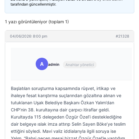
tarafından güncellenmiştir.
1 yazı görüntüleniyor (toplam 1)
04/06/2026: 8:00 pm
#21328
A
admin
Anahtar yönetici
Başlatılan soruşturma kapsamında rüşvet, irtikap ve
ihaleye fesat karıştırma suçlarından gözaltına alınan ve
tutuklanan Uşak Belediye Başkanı Özkan Yalım’dan
CHP’nin 38. kurultayına dair çarpıcı itiraflar geldi.
Kurultayda 115 delegeden Özgür Özel’i desteklediğine
dair belgeye ıslak imza attırıp Selin Sayen Böke’ye teslim
ettiğini söyledi. Mavi valiz iddialarıyla ilgili soruya ise
Yalım, “Bahsi geçen mesaj bizzat Özgür Özel’le yaptığım