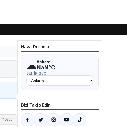
ı
Hava Durumu
☁
Ankara
i
NaN°C
ŞEHIR SEÇ
Bizi Takip Edin
#19599