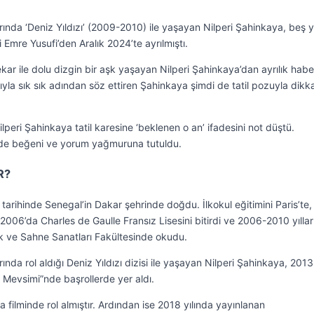
rında ‘Deniz Yıldızı’ (2009-2010) ile yaşayan Nilperi Şahinkaya, beş yı
i Emre Yusufi’den Aralık 2024’te ayrılmıştı.
r ile dolu dizgin bir aşk yaşayan Nilperi Şahinkaya’dan ayrılık habe
yla sık sık adından söz ettiren Şahinkaya şimdi de tatil pozuyla dikk
lperi Şahinkaya tatil karesine ‘beklenen o an’ ifadesini not düştü.
rede beğeni ve yorum yağmuruna tutuldu.
R?
arihinde Senegal’in Dakar şehrinde doğdu. İlkokul eğitimini Paris’te,
. 2006’da Charles de Gaulle Fransız Lisesini bitirdi ve 2006-2010 yıllar
ik ve Sahne Sanatları Fakültesinde okudu.
rında rol aldığı Deniz Yıldızı dizisi ile yaşayan Nilperi Şahinkaya, 2013
z Mevsimi”nde başrollerde yer aldı.
ma filminde rol almıştır. Ardından ise 2018 yılında yayınlanan