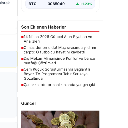
olarak
BTC
3065049
▲ +1.23%
Son Eklenen Haberler
14 Nisan 2026 Güncel Altın Fiyatları ve
■
Analizleri
Olmaz denen oldu! Maç sırasında yıldırım
■
çarptı: O futbolcu hayatını kaybetti
Dış Mekan Mimarisinde Konfor ve bahçe
■
mutfağı Çözümleri
Cem Küçük Soruşturmasıyla Bağlantılı
■
Beyaz TV Programcısı Tahir Sarıkaya
Gözaltında
Çanakkale’de ormanlık alanda yangın çıktı
■
Güncel