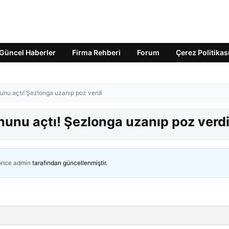
Güncel Haberler
Firma Rehberi
Forum
Çerez Politikas
nunu açtı! Şezlonga uzanıp poz verdi
onunu açtı! Şezlonga uzanıp poz verd
 önce
admin
tarafından güncellenmiştir.