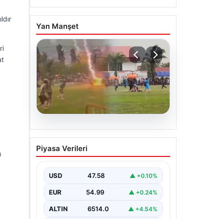
ldır
Yan Manşet
ri
at
05.08.2026
Olmaz denen oldu! Maç
Piyasa Verileri
sırasında yıldırım çarptı: O
ı
futbolcu hayatını kaybetti
USD
47.58
▲ +0.10%
EUR
54.99
▲ +0.24%
ALTIN
6514.0
▲ +4.54%