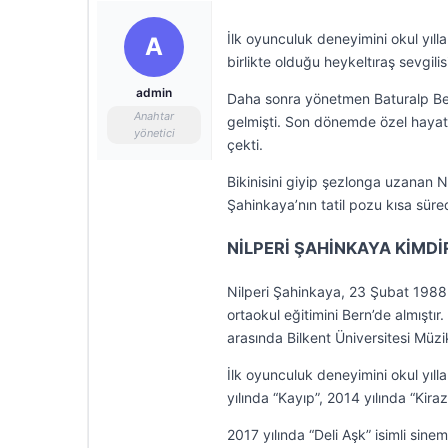
İlk oyunculuk deneyimini okul yılla
A
birlikte olduğu heykeltıraş sevgilis
admin
Daha sonra yönetmen Baturalp Beka
Anahtar
gelmişti. Son dönemde özel hayatı
yönetici
çekti.
Bikinisini giyip şezlonga uzanan Ni
Şahinkaya’nın tatil pozu kısa sü
NİLPERİ ŞAHİNKAYA KİMDİ
Nilperi Şahinkaya, 23 Şubat 1988 t
ortaokul eğitimini Bern’de almıştır
arasında Bilkent Üniversitesi Müz
İlk oyunculuk deneyimini okul yılla
yılında “Kayıp”, 2014 yılında “Kira
2017 yılında “Deli Aşk” isimli sine