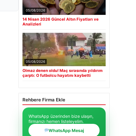
05/08/2026
14 Nisan 2026 Güncel Altın Fiyatları ve
Analizleri
05/08/2026
Olmaz denen oldu! Maç sırasında yıldırım
çarptı: O futbolcu hayatını kaybetti
Rehbere Firma Ekle
WhatsApp üzerinden bize ulaşın,
firmanızı hemen listeleyelim.
WhatsApp Mesaj