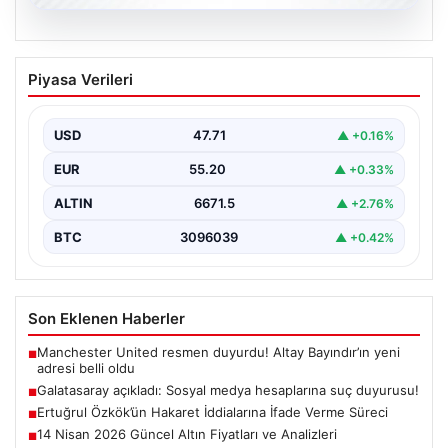
06.08.2026
Galatasaray açıkladı: Sosyal medya
Piyasa Verileri
hesaplarına suç duyurusu!
{ "title": "Galatasaray, Sosyal Medya Hesaplarına Karşı
Hukuki Adım Attı", "content": "Galatasaray Spor Kulübü,
USD
47.71
▲ +0.16%
…
EUR
55.20
▲ +0.33%
ALTIN
6671.5
▲ +2.76%
BTC
3096039
▲ +0.42%
Son Eklenen Haberler
Manchester United resmen duyurdu! Altay Bayındır’ın yeni
■
adresi belli oldu
Galatasaray açıkladı: Sosyal medya hesaplarına suç duyurusu!
■
Ertuğrul Özkök’ün Hakaret İddialarına İfade Verme Süreci
■
14 Nisan 2026 Güncel Altın Fiyatları ve Analizleri
■