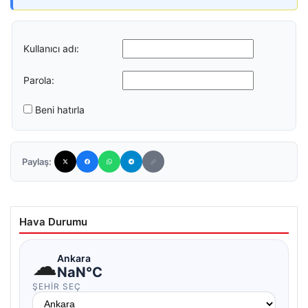
Kullanıcı adı:
Parola:
Beni hatırla
Paylaş:
Hava Durumu
☁
Ankara
NaN°C
ŞEHIR SEÇ