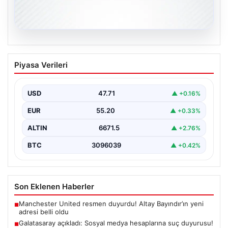
06.08.2026
Galatasaray açıkladı: Sosyal medya
Piyasa Verileri
hesaplarına suç duyurusu!
{ "title": "Galatasaray, Sosyal Medya Hesaplarına Karşı
Hukuki Adım Attı", "content": "Galatasaray Spor Kulübü,
USD
47.71
▲ +0.16%
…
EUR
55.20
▲ +0.33%
ALTIN
6671.5
▲ +2.76%
BTC
3096039
▲ +0.42%
Son Eklenen Haberler
Manchester United resmen duyurdu! Altay Bayındır’ın yeni
■
adresi belli oldu
Galatasaray açıkladı: Sosyal medya hesaplarına suç duyurusu!
■