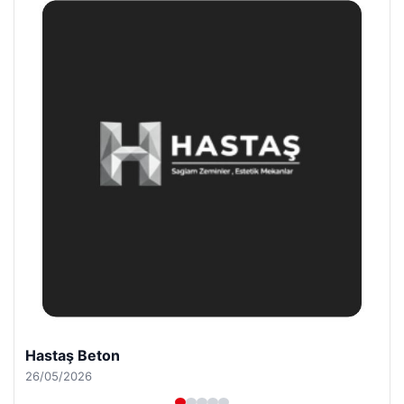
Enes Kaplan Avukatlık Bürosu
28/04/2026