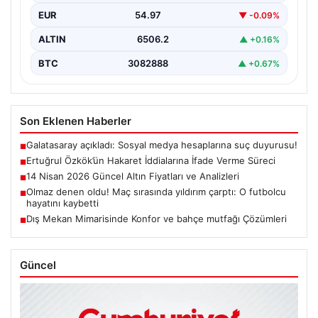
EUR
54.97
▼ -0.09%
ALTIN
6506.2
▲ +0.16%
BTC
3082888
▲ +0.67%
Son Eklenen Haberler
Galatasaray açıkladı: Sosyal medya hesaplarına suç duyurusu!
■
Ertuğrul Özkök’ün Hakaret İddialarına İfade Verme Süreci
■
14 Nisan 2026 Güncel Altın Fiyatları ve Analizleri
■
Olmaz denen oldu! Maç sırasında yıldırım çarptı: O futbolcu
■
hayatını kaybetti
Dış Mekan Mimarisinde Konfor ve bahçe mutfağı Çözümleri
■
Güncel