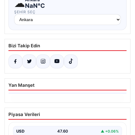
☁
NaN°C
ŞEHIR SEÇ
Bizi Takip Edin
Yan Manşet
06.08.2026
Ertuğrul Özkök’ün Hakaret İddialarına
Piyasa Verileri
İfade Verme Süreci
Ünlü gazeteci ve yazar Ertuğrul Özkök,
Cumhurbaşkanına hakaret iddialarıyla yürütülen
USD
47.60
▲ +0.06%
soruşturma kapsamında İstanbul Adalet…