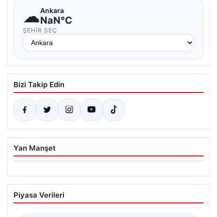
☁
Ankara
NaN°C
ŞEHIR SEÇ
Bizi Takip Edin
Yan Manşet
06.08.2026
Ertuğrul Özkök’ün Hakaret İddialarına
Piyasa Verileri
İfade Verme Süreci
Ünlü gazeteci ve yazar Ertuğrul Özkök,