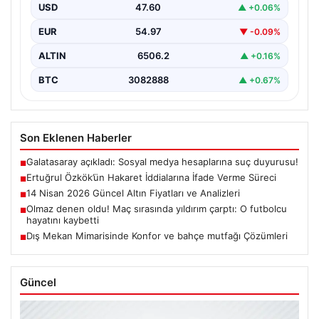
Cumhurbaşkanına hakaret iddialarıyla yürütülen
USD
47.60
▲ +0.06%
soruşturma kapsamında İstanbul Adalet…
EUR
54.97
▼ -0.09%
ALTIN
6506.2
▲ +0.16%
BTC
3082888
▲ +0.67%
Son Eklenen Haberler
Galatasaray açıkladı: Sosyal medya hesaplarına suç duyurusu!
■
Ertuğrul Özkök’ün Hakaret İddialarına İfade Verme Süreci
■
14 Nisan 2026 Güncel Altın Fiyatları ve Analizleri
■
Olmaz denen oldu! Maç sırasında yıldırım çarptı: O futbolcu
■
hayatını kaybetti
Dış Mekan Mimarisinde Konfor ve bahçe mutfağı Çözümleri
■
Güncel