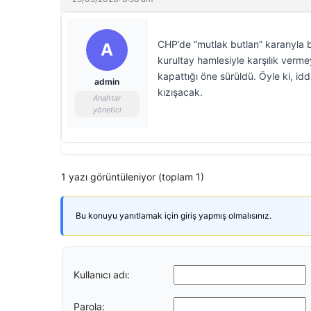
CHP’de “mutlak butlan” kararıyla b
A
kurultay hamlesiyle karşılık verme
kapattığı öne sürüldü. Öyle ki, id
admin
kızışacak.
Anahtar
yönetici
1 yazı görüntüleniyor (toplam 1)
Bu konuyu yanıtlamak için giriş yapmış olmalısınız.
Kullanıcı adı:
Parola: