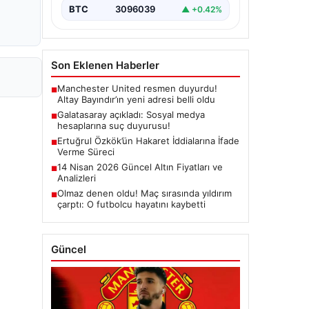
BTC
3096039
▲ +0.42%
Son Eklenen Haberler
Manchester United resmen duyurdu!
■
Altay Bayındır’ın yeni adresi belli oldu
Galatasaray açıkladı: Sosyal medya
■
hesaplarına suç duyurusu!
Ertuğrul Özkök’ün Hakaret İddialarına İfade
■
Verme Süreci
14 Nisan 2026 Güncel Altın Fiyatları ve
■
Analizleri
Olmaz denen oldu! Maç sırasında yıldırım
■
çarptı: O futbolcu hayatını kaybetti
Güncel