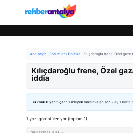
Ana sayfa
›
Forumlar
›
Politika
›
Kılıçdaroğlu frene, Özel gaza
Kılıçdaroğlu frene, Özel ga
iddia
Bu konu 0 yanıt içerir, 1 izleyen vardır ve en son
2 ay 1 hafta
1 yazı görüntüleniyor (toplam 1)
29/05/2026: 6:58 am