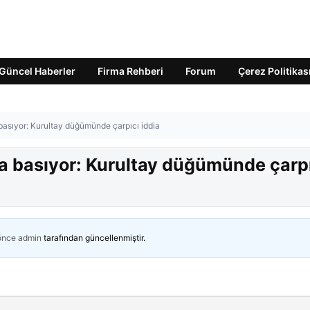
Güncel Haberler
Firma Rehberi
Forum
Çerez Politikas
 basıyor: Kurultay düğümünde çarpıcı iddia
za basıyor: Kurultay düğümünde çarp
 önce
admin
tarafından güncellenmiştir.