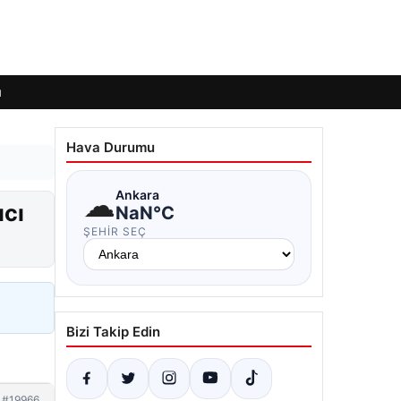
ı
Hava Durumu
☁
Ankara
ıcı
NaN°C
ŞEHIR SEÇ
Bizi Takip Edin
#19966