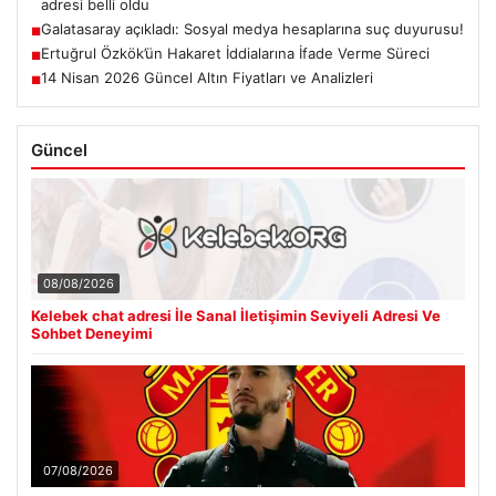
adresi belli oldu
Galatasaray açıkladı: Sosyal medya hesaplarına suç duyurusu!
■
Ertuğrul Özkök’ün Hakaret İddialarına İfade Verme Süreci
■
14 Nisan 2026 Güncel Altın Fiyatları ve Analizleri
■
Güncel
08/08/2026
Kelebek chat adresi İle Sanal İletişimin Seviyeli Adresi Ve
Sohbet Deneyimi
07/08/2026