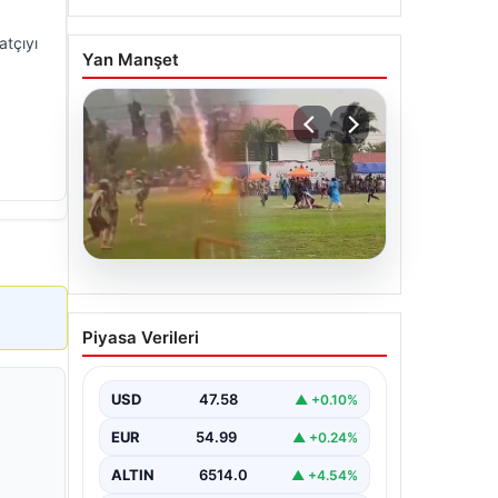
atçıyı
Yan Manşet
05.08.2026
Olmaz denen oldu! Maç
Piyasa Verileri
sırasında yıldırım çarptı: O
futbolcu hayatını kaybetti
USD
47.58
▲ +0.10%
EUR
54.99
▲ +0.24%
ALTIN
6514.0
▲ +4.54%