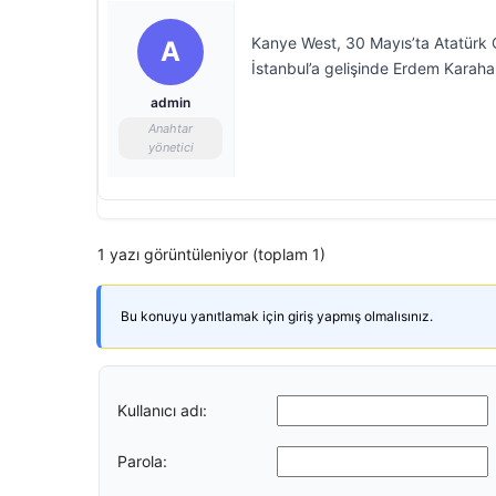
Kanye West, 30 Mayıs’ta Atatürk O
A
İstanbul’a gelişinde Erdem Karahan
admin
Anahtar
yönetici
1 yazı görüntüleniyor (toplam 1)
Bu konuyu yanıtlamak için giriş yapmış olmalısınız.
Kullanıcı adı:
Parola: