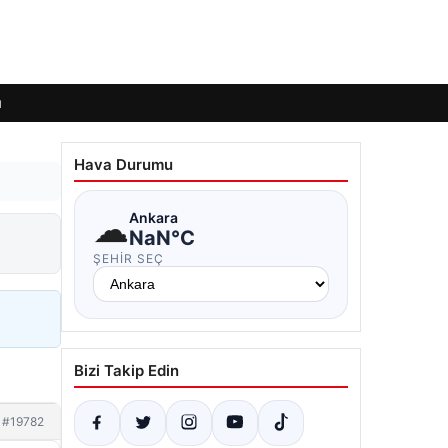
ı
Hava Durumu
☁
Ankara
NaN°C
ŞEHIR SEÇ
Bizi Takip Edin
#19782