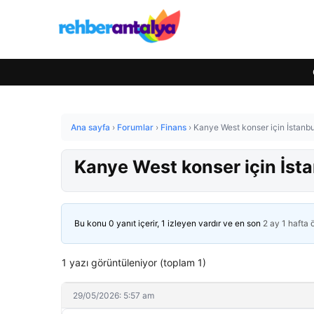
Ana sayfa
›
Forumlar
›
Finans
›
Kanye West konser için İstanbul
Kanye West konser için İsta
Bu konu 0 yanıt içerir, 1 izleyen vardır ve en son
2 ay 1 hafta
1 yazı görüntüleniyor (toplam 1)
29/05/2026: 5:57 am