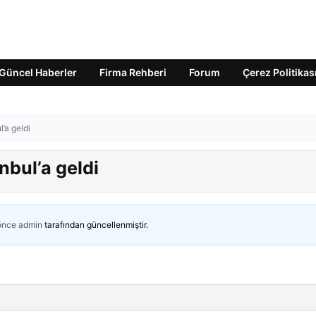
Güncel Haberler
Firma Rehberi
Forum
Çerez Politikas
’a geldi
nbul’a geldi
 önce
admin
tarafından güncellenmiştir.