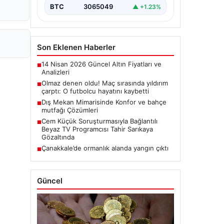
BTC
3065049
▲ +1.23%
Son Eklenen Haberler
14 Nisan 2026 Güncel Altın Fiyatları ve
■
Analizleri
Olmaz denen oldu! Maç sırasında yıldırım
■
çarptı: O futbolcu hayatını kaybetti
Dış Mekan Mimarisinde Konfor ve bahçe
■
mutfağı Çözümleri
Cem Küçük Soruşturmasıyla Bağlantılı
■
Beyaz TV Programcısı Tahir Sarıkaya
Gözaltında
Çanakkale’de ormanlık alanda yangın çıktı
■
Güncel