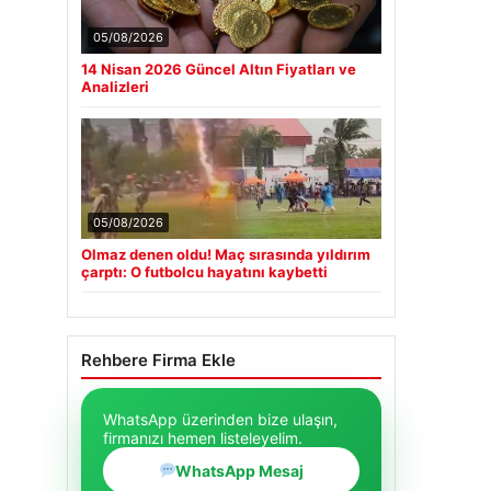
05/08/2026
14 Nisan 2026 Güncel Altın Fiyatları ve
Analizleri
05/08/2026
Olmaz denen oldu! Maç sırasında yıldırım
çarptı: O futbolcu hayatını kaybetti
Rehbere Firma Ekle
WhatsApp üzerinden bize ulaşın,
firmanızı hemen listeleyelim.
WhatsApp Mesaj