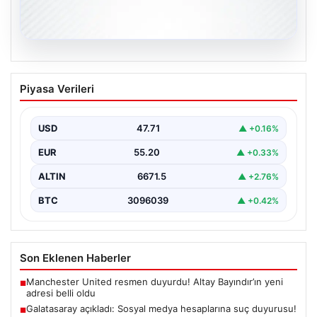
06.08.2026
Galatasaray açıkladı: Sosyal medya
Piyasa Verileri
hesaplarına suç duyurusu!
{ "title": "Galatasaray, Sosyal Medya Hesaplarına Karşı
Hukuki Adım Attı", "content": "Galatasaray Spor Kulübü,
USD
47.71
▲ +0.16%
…
EUR
55.20
▲ +0.33%
ALTIN
6671.5
▲ +2.76%
BTC
3096039
▲ +0.42%
Son Eklenen Haberler
Manchester United resmen duyurdu! Altay Bayındır’ın yeni
■
adresi belli oldu
Galatasaray açıkladı: Sosyal medya hesaplarına suç duyurusu!
■