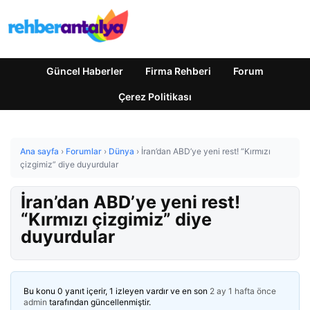
Güncel Haberler
Firma Rehberi
Forum
Çerez Politikası
Ana sayfa
›
Forumlar
›
Dünya
›
İran’dan ABD’ye yeni rest! “Kırmızı
çizgimiz” diye duyurdular
İran’dan ABD’ye yeni rest!
“Kırmızı çizgimiz” diye
duyurdular
Bu konu 0 yanıt içerir, 1 izleyen vardır ve en son
2 ay 1 hafta önce
admin
tarafından güncellenmiştir.