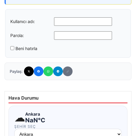
Kullanıcı adı:
Parola:
Beni hatırla
Paylaş:
Hava Durumu
☁
Ankara
NaN°C
ŞEHIR SEÇ