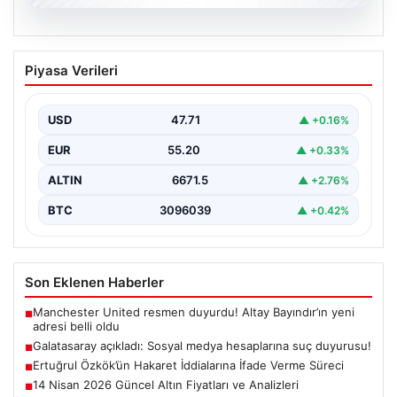
06.08.2026
Galatasaray açıkladı: Sosyal medya
Piyasa Verileri
hesaplarına suç duyurusu!
{ "title": "Galatasaray, Sosyal Medya Hesaplarına Karşı
Hukuki Adım Attı", "content": "Galatasaray Spor Kulübü,
USD
47.71
▲ +0.16%
…
EUR
55.20
▲ +0.33%
ALTIN
6671.5
▲ +2.76%
BTC
3096039
▲ +0.42%
Son Eklenen Haberler
Manchester United resmen duyurdu! Altay Bayındır’ın yeni
■
adresi belli oldu
Galatasaray açıkladı: Sosyal medya hesaplarına suç duyurusu!
■
Ertuğrul Özkök’ün Hakaret İddialarına İfade Verme Süreci
■
14 Nisan 2026 Güncel Altın Fiyatları ve Analizleri
■