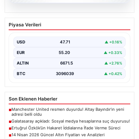
06.08.2026
Galatasaray açıkladı: Sosyal medya
Piyasa Verileri
hesaplarına suç duyurusu!
{ "title": "Galatasaray, Sosyal Medya Hesaplarına Karşı
Hukuki Adım Attı", "content": "Galatasaray Spor Kulübü,
USD
47.71
▲ +0.16%
…
EUR
55.20
▲ +0.33%
ALTIN
6671.5
▲ +2.76%
BTC
3096039
▲ +0.42%
Son Eklenen Haberler
Manchester United resmen duyurdu! Altay Bayındır’ın yeni
■
adresi belli oldu
Galatasaray açıkladı: Sosyal medya hesaplarına suç duyurusu!
■
Ertuğrul Özkök’ün Hakaret İddialarına İfade Verme Süreci
■
14 Nisan 2026 Güncel Altın Fiyatları ve Analizleri
■