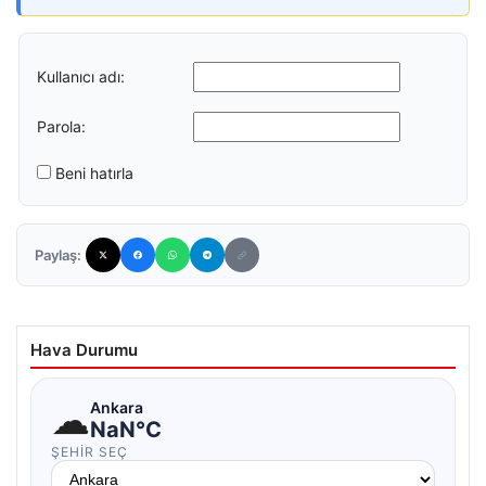
Kullanıcı adı:
Parola:
Beni hatırla
Paylaş:
Hava Durumu
☁
Ankara
NaN°C
ŞEHIR SEÇ