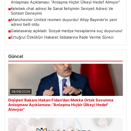
Anlaşması Açıklaması: “Anlaşma Hiçbir Ülkeyi Hedef Almıyor”
Kelebek chat adresi İle Sanal İletişimin Seviyeli Adresi Ve
■
Sohbet Deneyimi
Manchester United resmen duyurdu! Altay Bayındır’ın yeni
■
adresi belli oldu
Galatasaray açıkladı: Sosyal medya hesaplarına suç duyurusu!
■
Ertuğrul Özkök’ün Hakaret İddialarına İfade Verme Süreci
■
Güncel
08/08/2026
Dışişleri Bakanı Hakan Fidan’dan Mekke Ortak Savunma
Anlaşması Açıklaması: “Anlaşma Hiçbir Ülkeyi Hedef
Almıyor”