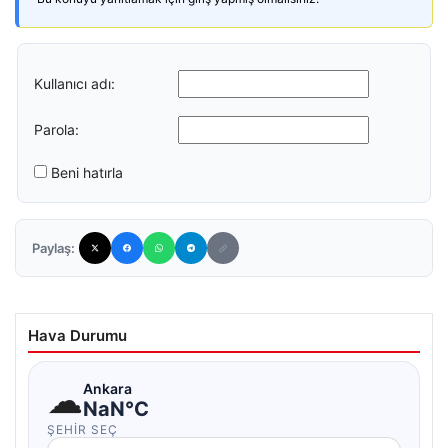
Kullanıcı adı:
Parola:
Beni hatırla
Paylaş:
Hava Durumu
☁
Ankara
NaN°C
ŞEHIR SEÇ