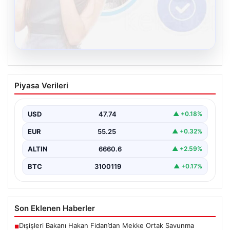
08.08.2026
Kelebek chat adresi İle Sanal İletişimin
Piyasa Verileri
Seviyeli Adresi Ve Sohbet Deneyimi
Dijital çağında bireylerin güvenli bir biçimde irtibat
kurması ciddi bir değer barındırmaktadır. Günümüzde
USD
47.74
▲ +0.18%
birçok…
EUR
55.25
▲ +0.32%
ALTIN
6660.6
▲ +2.59%
BTC
3100119
▲ +0.17%
Son Eklenen Haberler
Dışişleri Bakanı Hakan Fidan’dan Mekke Ortak Savunma
■