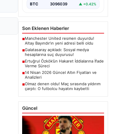
BTC
3096039
▲ +0.42%
Son Eklenen Haberler
Manchester United resmen duyurdu!
■
Altay Bayındır’ın yeni adresi belli oldu
Galatasaray açıkladı: Sosyal medya
■
hesaplarına suç duyurusu!
Ertuğrul Özkök’ün Hakaret İddialarına İfade
■
Verme Süreci
14 Nisan 2026 Güncel Altın Fiyatları ve
■
Analizleri
Olmaz denen oldu! Maç sırasında yıldırım
■
çarptı: O futbolcu hayatını kaybetti
Güncel