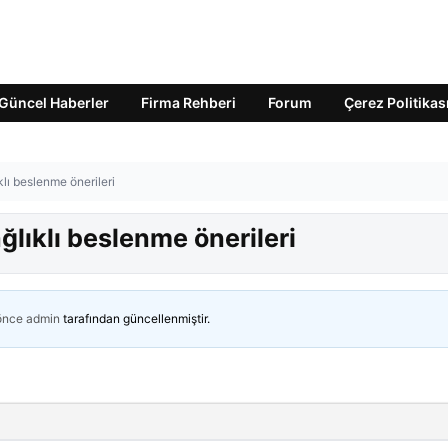
Güncel Haberler
Firma Rehberi
Forum
Çerez Politikas
lı beslenme önerileri
lıklı beslenme önerileri
 önce
admin
tarafından güncellenmiştir.