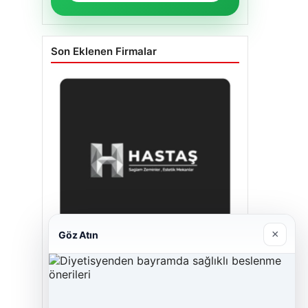
Son Eklenen Firmalar
×
Göz Atın
Enes Kaplan Avukatlık Bürosu
28/04/2026