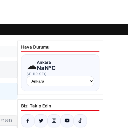
ı
Hava Durumu
☁
Ankara
NaN°C
ŞEHIR SEÇ
Bizi Takip Edin
#19513