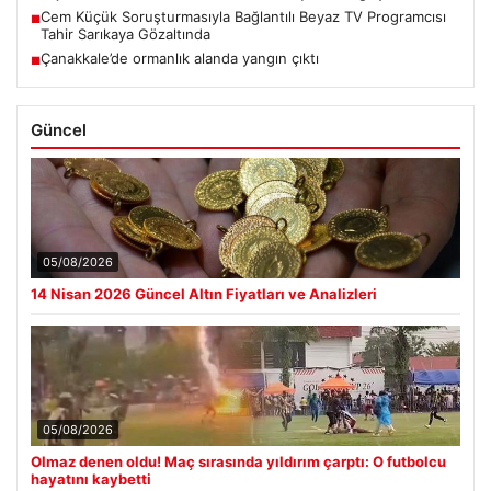
Cem Küçük Soruşturmasıyla Bağlantılı Beyaz TV Programcısı
■
Tahir Sarıkaya Gözaltında
Çanakkale’de ormanlık alanda yangın çıktı
■
Güncel
05/08/2026
14 Nisan 2026 Güncel Altın Fiyatları ve Analizleri
05/08/2026
Olmaz denen oldu! Maç sırasında yıldırım çarptı: O futbolcu
hayatını kaybetti