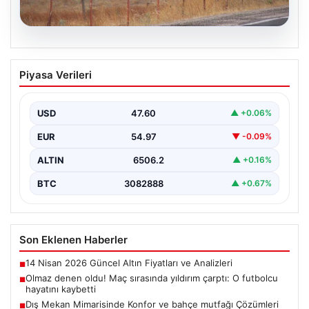
02.08.2026
Süreç yasasında sona doğru.
Piyasa Verileri
Kurtulmuş: Gelecek hafta Meclis’e
gelecek
USD
47.60
▲ +0.06%
{"title": "Süreç yasasında sona yaklaşılıyor:
Kurtulmuş'tan önemli açıklamalar", "content": "Türkiye
EUR
54.97
▼ -0.09%
Büyük Millet Meclisi Başkanı…
ALTIN
6506.2
▲ +0.16%
BTC
3082888
▲ +0.67%
Son Eklenen Haberler
14 Nisan 2026 Güncel Altın Fiyatları ve Analizleri
■
Olmaz denen oldu! Maç sırasında yıldırım çarptı: O futbolcu
■
hayatını kaybetti
Dış Mekan Mimarisinde Konfor ve bahçe mutfağı Çözümleri
■