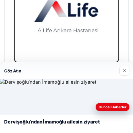
×
Göz Atın
A Life Pursaklar Hastanesi
27/03/2026
Web sitemizi nasıl kullandığınızı daha iyi anlayabilmek,
deneyiminizi kişiselleştirmek ve geliştirmek amacıyla çerezler
Güncel Haberler
kullanıyoruz.
Çerez Politikamız
Dervişoğlu’ndan İmamoğlu ailesin ziyaret
Reddet
Kabul Et
© 2026 Antalya – Güncel Haberler