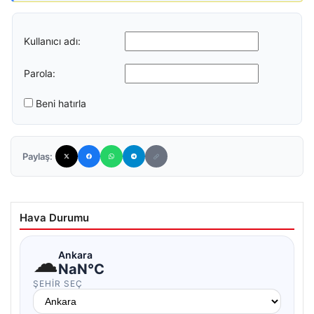
Kullanıcı adı:
Parola:
Beni hatırla
Paylaş:
Hava Durumu
☁
Ankara
NaN°C
ŞEHIR SEÇ