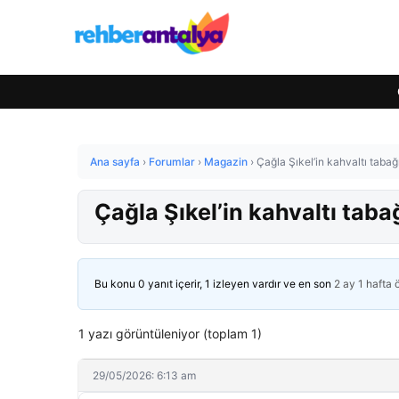
Ana sayfa
›
Forumlar
›
Magazin
›
Çağla Şıkel’in kahvaltı taba
Çağla Şıkel’in kahvaltı tab
Bu konu 0 yanıt içerir, 1 izleyen vardır ve en son
2 ay 1 hafta
1 yazı görüntüleniyor (toplam 1)
29/05/2026: 6:13 am