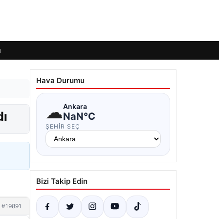
ı
Hava Durumu
☁
Ankara
dı
NaN°C
ŞEHIR SEÇ
Bizi Takip Edin
#19891