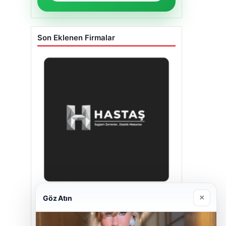
Son Eklenen Firmalar
×
Göz Atın
Hastaş Beton
26/05/2026