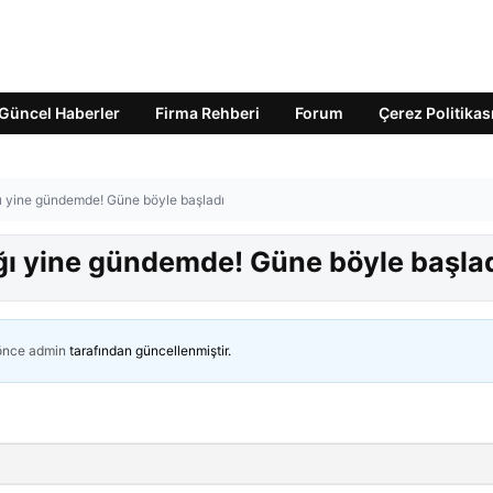
Güncel Haberler
Firma Rehberi
Forum
Çerez Politikas
ğı yine gündemde! Güne böyle başladı
ağı yine gündemde! Güne böyle başla
 önce
admin
tarafından güncellenmiştir.