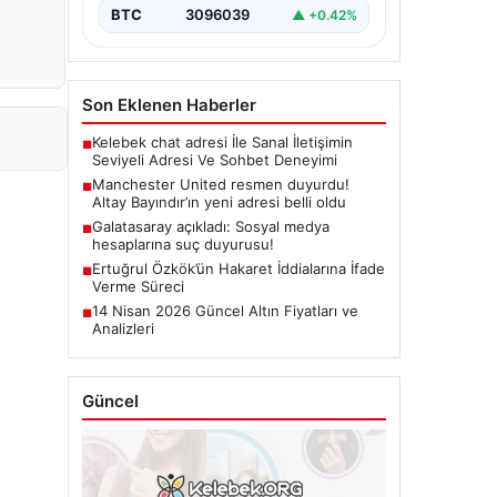
BTC
3096039
▲ +0.42%
Son Eklenen Haberler
Kelebek chat adresi İle Sanal İletişimin
■
Seviyeli Adresi Ve Sohbet Deneyimi
Manchester United resmen duyurdu!
■
Altay Bayındır’ın yeni adresi belli oldu
Galatasaray açıkladı: Sosyal medya
■
hesaplarına suç duyurusu!
Ertuğrul Özkök’ün Hakaret İddialarına İfade
■
Verme Süreci
14 Nisan 2026 Güncel Altın Fiyatları ve
■
Analizleri
Güncel