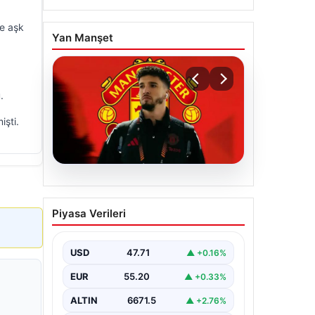
e aşk
Yan Manşet
.
işti.
07.08.2026
Manchester United
Piyasa Verileri
resmen duyurdu! Altay
Bayındır’ın yeni adresi
belli oldu
USD
47.71
▲ +0.16%
EUR
55.20
▲ +0.33%
ALTIN
6671.5
▲ +2.76%