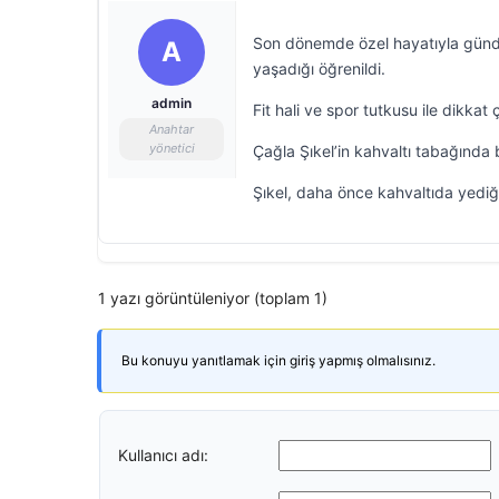
Son dönemde özel hayatıyla günde
A
yaşadığı öğrenildi.
admin
Fit hali ve spor tutkusu ile dikka
Anahtar
yönetici
Çağla Şıkel’in kahvaltı tabağında b
Şıkel, daha önce kahvaltıda yediğ
1 yazı görüntüleniyor (toplam 1)
Bu konuyu yanıtlamak için giriş yapmış olmalısınız.
Kullanıcı adı: