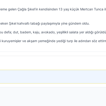
me gelen Çağla Şıkel’in kendisinden 13 yaş küçük Mertcan Tunca il
t çeken Şıkel kahvaltı tabağı paylaşımıyla yine gündem oldu.
u defa; dut, badem, kaju, avokado, yeşillikli salata yer aldığı görüldü
i kuruyemişler ve akşam yemeğinde yediği turp ile adından söz ettirm