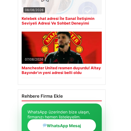
08/08/2026
Kelebek chat adresi İle Sanal İletişimin
Seviyeli Adresi Ve Sohbet Deneyimi
07/08/2026
Manchester United resmen duyurdu! Altay
Bayındır’ın yeni adresi belli oldu
Rehbere Firma Ekle
WhatsApp üzerinden bize ulaşın,
firmanızı hemen listeleyelim.
WhatsApp Mesaj