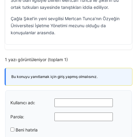
Sörfe olan ilgisiyle bilinen Mertcan Tunca ile Şıkel’in bu
ortak tutkuları sayesinde tanıştıkları iddia ediliyor.
Çağla Şıkel’in yeni sevgilisi Mertcan Tunca’nın Özyeğin
Üniversitesi İşletme Yönetimi mezunu olduğu da
konuşulanlar arasında.
1 yazı görüntüleniyor (toplam 1)
Bu konuyu yanıtlamak için giriş yapmış olmalısınız.
Kullanıcı adı:
Parola:
Beni hatırla