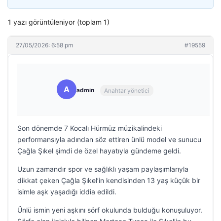
1 yazı görüntüleniyor (toplam 1)
27/05/2026: 6:58 pm
#19559
A
admin
Anahtar yönetici
Son dönemde 7 Kocalı Hürmüz müzikalindeki
performansıyla adından söz ettiren ünlü model ve sunucu
Çağla Şıkel şimdi de özel hayatıyla gündeme geldi.
Uzun zamandır spor ve sağlıklı yaşam paylaşımlarıyla
dikkat çeken Çağla Şıkel’in kendisinden 13 yaş küçük bir
isimle aşk yaşadığı iddia edildi.
Ünlü ismin yeni aşkını sörf okulunda bulduğu konuşuluyor.