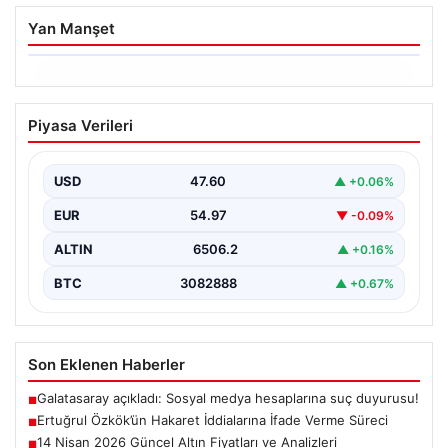
Yan Manşet
06.08.2026
Ertuğrul Özkök’ün Hakaret İddialarına
Piyasa Verileri
İfade Verme Süreci
Ünlü gazeteci ve yazar Ertuğrul Özkök,
Cumhurbaşkanına hakaret iddialarıyla yürütülen
USD
47.60
▲ +0.06%
soruşturma kapsamında İstanbul Adalet…
EUR
54.97
▼ -0.09%
ALTIN
6506.2
▲ +0.16%
BTC
3082888
▲ +0.67%
Son Eklenen Haberler
Galatasaray açıkladı: Sosyal medya hesaplarına suç duyurusu!
■
Ertuğrul Özkök’ün Hakaret İddialarına İfade Verme Süreci
■
14 Nisan 2026 Güncel Altın Fiyatları ve Analizleri
■