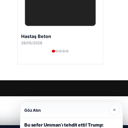
Hastaş Beton
26/05/2026
×
Göz Atın
Bu sefer Umman’ı tehdit etti! Trump: