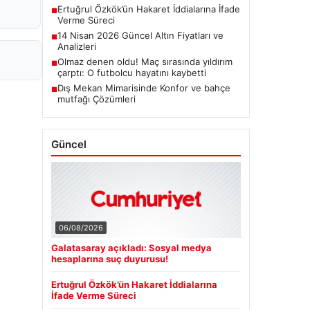
Ertuğrul Özkök’ün Hakaret İddialarına İfade
■
Verme Süreci
14 Nisan 2026 Güncel Altın Fiyatları ve
■
Analizleri
Olmaz denen oldu! Maç sırasında yıldırım
■
çarptı: O futbolcu hayatını kaybetti
Dış Mekan Mimarisinde Konfor ve bahçe
■
mutfağı Çözümleri
Güncel
06/08/2026
Galatasaray açıkladı: Sosyal medya
hesaplarına suç duyurusu!
Ertuğrul Özkök’ün Hakaret İddialarına
İfade Verme Süreci