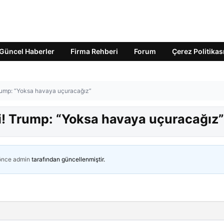
Güncel Haberler
Firma Rehberi
Forum
Çerez Politikas
Trump: “Yoksa havaya uçuracağız”
ti! Trump: “Yoksa havaya uçuracağız”
 önce
admin
tarafından güncellenmiştir.