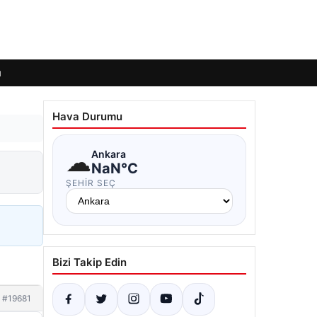
ı
Hava Durumu
☁
Ankara
NaN°C
ŞEHIR SEÇ
Bizi Takip Edin
#19681