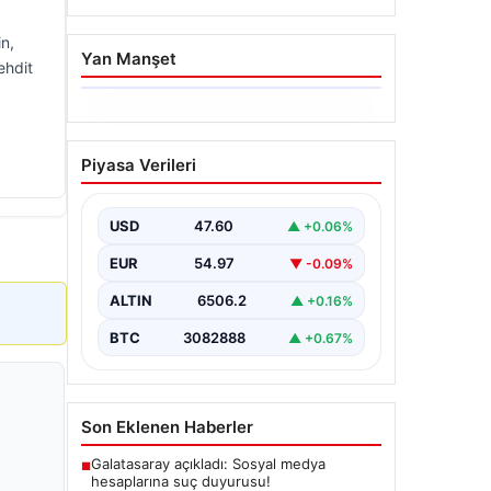
n,
Yan Manşet
ehdit
06.08.2026
Ertuğrul Özkök’ün Hakaret
Piyasa Verileri
İddialarına İfade Verme
Süreci
USD
47.60
▲ +0.06%
Ünlü gazeteci ve yazar Ertuğrul
Özkök, Cumhurbaşkanına hakaret
EUR
54.97
▼ -0.09%
iddialarıyla yürütülen soruşturma
kapsamında İstanbul Adalet…
ALTIN
6506.2
▲ +0.16%
BTC
3082888
▲ +0.67%
Son Eklenen Haberler
Galatasaray açıkladı: Sosyal medya
■
hesaplarına suç duyurusu!