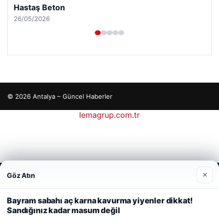
Hastaş Beton
26/05/2026
© 2026 Antalya – Güncel Haberler
lemagrup.com.tr
etcio
×
Göz Atın
Web sitemizi nasıl kullandığınızı daha iyi anlayabilmek,
deneyiminizi kişiselleştirmek ve geliştirmek amacıyla çerezler
kullanıyoruz.
Çerez Politikamız
Bayram sabahı aç karna kavurma yiyenler dikkat!
Sandığınız kadar masum değil
Reddet
Kabul Et