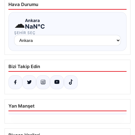
Hava Durumu
☁
Ankara
NaN°C
ŞEHIR SEÇ
Bizi Takip Edin
Yan Manşet
06.08.2026
Ertuğrul Özkök’ün Hakaret İddialarına