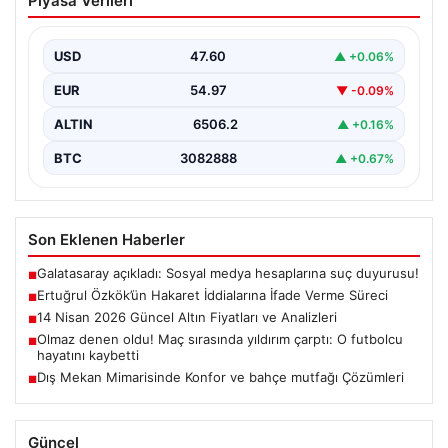
Piyasa Verileri
İfade Verme Süreci
Ünlü gazeteci ve yazar Ertuğrul Özkök,
Cumhurbaşkanına hakaret iddialarıyla yürütülen
USD
47.60
▲ +0.06%
soruşturma kapsamında İstanbul Adalet…
EUR
54.97
▼ -0.09%
ALTIN
6506.2
▲ +0.16%
BTC
3082888
▲ +0.67%
Son Eklenen Haberler
Galatasaray açıkladı: Sosyal medya hesaplarına suç duyurusu!
■
Ertuğrul Özkök’ün Hakaret İddialarına İfade Verme Süreci
■
14 Nisan 2026 Güncel Altın Fiyatları ve Analizleri
■
Olmaz denen oldu! Maç sırasında yıldırım çarptı: O futbolcu
■
hayatını kaybetti
Dış Mekan Mimarisinde Konfor ve bahçe mutfağı Çözümleri
■
Güncel