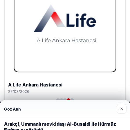
A Life Ankara Hastanesi
27/03/2026
×
Göz Atın
Web sitemizi nasıl kullandığınızı daha iyi anlayabilmek,
deneyiminizi kişiselleştirmek ve geliştirmek amacıyla çerezler
kullanıyoruz.
Çerez Politikamız
Arakçi, Ummanlı mevkidaşı Al-Busaidi ile Hürmüz
Boğazı’nı görüştü
Reddet
Kabul Et