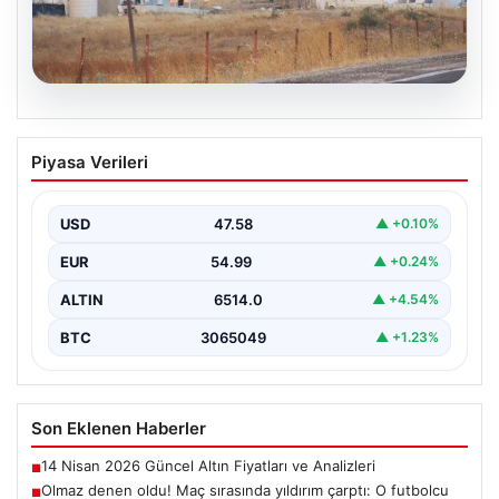
03.08.2026
Çanakkale’de ormanlık alanda yangın
Piyasa Verileri
çıktı
USD
47.58
▲ +0.10%
EUR
54.99
▲ +0.24%
ALTIN
6514.0
▲ +4.54%
BTC
3065049
▲ +1.23%
Son Eklenen Haberler
14 Nisan 2026 Güncel Altın Fiyatları ve Analizleri
■
Olmaz denen oldu! Maç sırasında yıldırım çarptı: O futbolcu
■