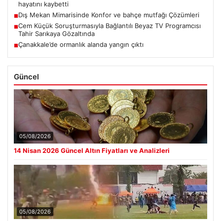
hayatını kaybetti
Dış Mekan Mimarisinde Konfor ve bahçe mutfağı Çözümleri
■
Cem Küçük Soruşturmasıyla Bağlantılı Beyaz TV Programcısı
■
Tahir Sarıkaya Gözaltında
Çanakkale’de ormanlık alanda yangın çıktı
■
Güncel
05/08/2026
14 Nisan 2026 Güncel Altın Fiyatları ve Analizleri
05/08/2026