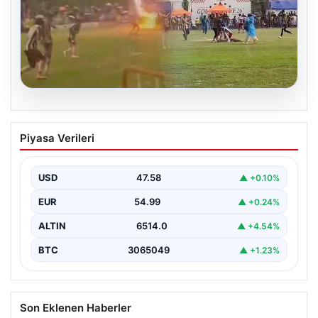
05.08.2026
Olmaz denen oldu! Maç sırasında
Piyasa Verileri
yıldırım çarptı: O futbolcu hayatını
kaybetti
USD
47.58
▲ +0.10%
EUR
54.99
▲ +0.24%
ALTIN
6514.0
▲ +4.54%
BTC
3065049
▲ +1.23%
Son Eklenen Haberler