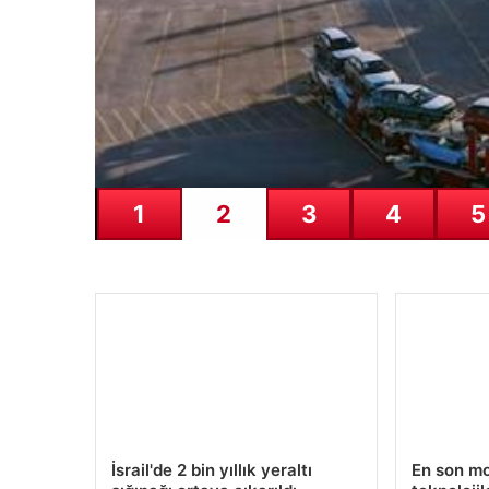
1
2
3
4
5
İsrail'de 2 bin yıllık yeraltı
En son mob