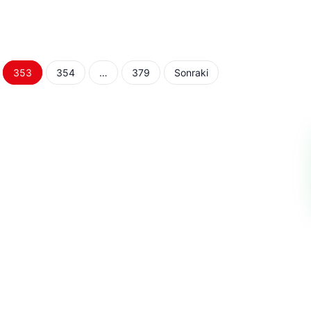
353
354
…
379
Sonraki