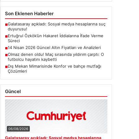
Son Eklenen Haberler
Galatasaray açıkladı: Sosyal medya hesaplarına suç
■
duyurusu!
Ertuğrul Özkök’ün Hakaret İddialarına İfade Verme
■
Süreci
14 Nisan 2026 Güncel Altın Fiyatları ve Analizleri
■
Olmaz denen oldu! Maç sırasında yıldırım çarptı: O
■
futbolcu hayatını kaybetti
Dış Mekan Mimarisinde Konfor ve bahçe mutfağı
■
Çözümleri
Güncel
06/08/2026
Galatasaray açıkladı: Sosyal medya hesaplarına