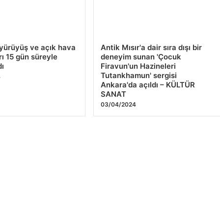
 yürüyüş ve açık hava
Antik Mısır'a dair sıra dışı bir
rı 15 gün süreyle
deneyim sunan 'Çocuk
dı
Firavun'un Hazineleri
Tutankhamun' sergisi
4
Ankara'da açıldı – KÜLTÜR
SANAT
03/04/2024