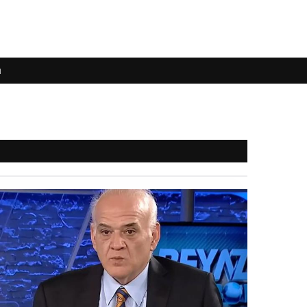
ı
1
2
3
4
i
ul Adalet