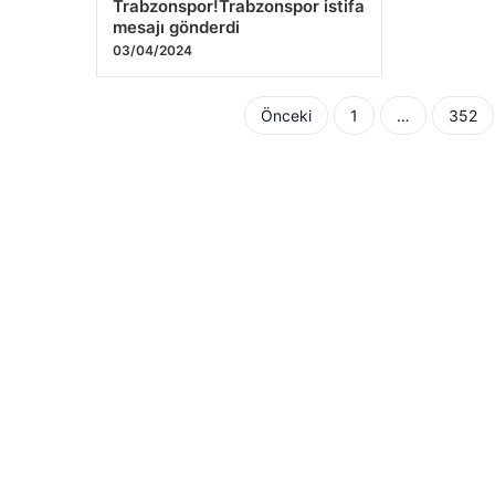
Trabzonspor!Trabzonspor istifa
mesajı gönderdi
03/04/2024
Yazı
Önceki
1
…
352
sayfalaması