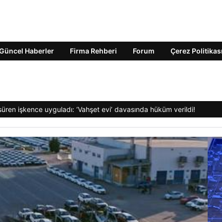
Güncel Haberler
Firma Rehberi
Forum
Çerez Politikas
et İddialarına İfade Verme Sürec
kanına hakaret iddialarıyla yürütülen soruşturma kapsamında İstanb