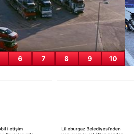
Gö
ed
08
6
7
8
9
10
Ka
Öl
08
il iletişim
Lüleburgaz Belediyesi'nden