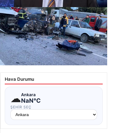
zaltındaki Ahmet Çakar anjiyo için hastaneye sevk
ildi
.12.2025 23:28
rşı Şeride Geçen Araç Feci Kazaya Neden Oldu: İki
ü, Üç Yaralı
Hava Durumu
.12.2025 11:13
☁
Ankara
NaN°C
ŞEHIR SEÇ