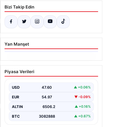
Bizi Takip Edin
Yan Manşet
06.08.2026
Ertuğrul Özkök’ün Hakaret
Piyasa Verileri
İddialarına İfade Verme Süreci
Ünlü gazeteci ve yazar Ertuğrul Özkök,
Cumhurbaşkanına hakaret iddialarıyla
USD
47.60
▲ +0.06%
yürütülen soruşturma kapsamında İstanbul
Adalet…
EUR
54.97
▼ -0.09%
ALTIN
6506.2
▲ +0.16%
BTC
3082888
▲ +0.67%