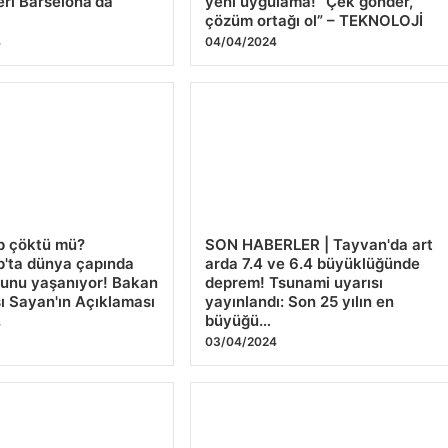
leri Barselona'da
yeni uygulama! “Çek gönder,
çözüm ortağı ol” – TEKNOLOJİ
4
04/04/2024
 çöktü mü?
SON HABERLER | Tayvan'da art
'ta dünya çapında
arda 7.4 ve 6.4 büyüklüğünde
runu yaşanıyor! Bakan
deprem! Tsunami uyarısı
ı Sayan'ın Açıklaması
yayınlandı: Son 25 yılın en
büyüğü…
4
03/04/2024