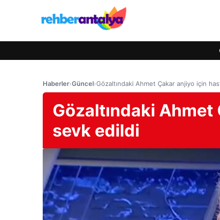
Haberler
›
Güncel
›
Gözaltındaki Ahmet Çakar anjiyo için has
Gözaltındaki Ahmet 
sevk edildi