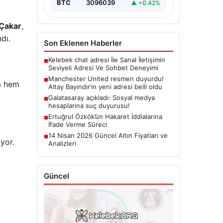
BTC
3096039
▲ +0.42%
Çakar
,
dı.
Son Eklenen Haberler
Kelebek chat adresi İle Sanal İletişimin
■
Seviyeli Adresi Ve Sohbet Deneyimi
Manchester United resmen duyurdu!
■
a hem
Altay Bayındır’ın yeni adresi belli oldu
Galatasaray açıkladı: Sosyal medya
■
hesaplarına suç duyurusu!
Ertuğrul Özkök’ün Hakaret İddialarına
■
İfade Verme Süreci
14 Nisan 2026 Güncel Altın Fiyatları ve
■
yor.
Analizleri
Güncel