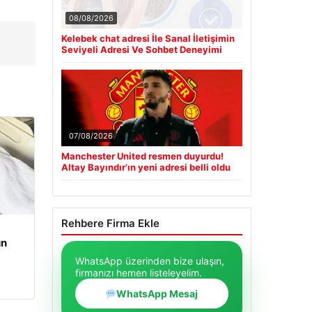
08/08/2026
Kelebek chat adresi İle Sanal İletişimin
Seviyeli Adresi Ve Sohbet Deneyimi
07/08/2026
Manchester United resmen duyurdu!
Altay Bayındır’ın yeni adresi belli oldu
Rehbere Firma Ekle
un
WhatsApp üzerinden bize ulaşın,
firmanızı hemen listeleyelim.
WhatsApp Mesaj