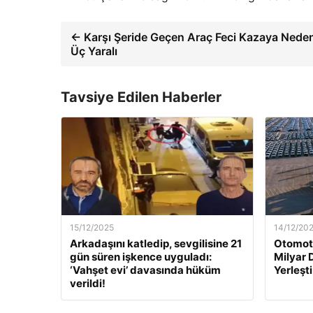
← Karşı Şeride Geçen Araç Feci Kazaya Neden 
Üç Yaralı
Tavsiye Edilen Haberler
15/12/2025
14/12/20
Arkadaşını katledip, sevgilisine 21
Otomoti
gün süren işkence uyguladı:
Milyar 
‘Vahşet evi’ davasında hüküm
Yerleşti
verildi!