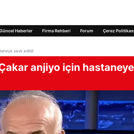
Güncel Haberler
Firma Rehberi
Forum
Çerez Politikas
taneye sevk edildi
Çakar anjiyo için hastaneye