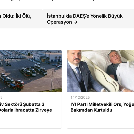
Oldu: İki Ölü,
İstanbul’da DAEŞ’e Yönelik Büyük
Operasyon →
25
14/12/2025
v Sektörü Şubatta 3
İYİ Parti Milletvekili Örs, Yoğ
Dolarla İhracatta Zirveye
Bakımdan Kurtuldu