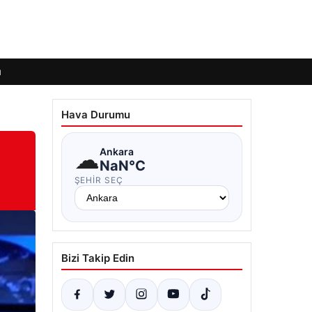
ı
Hava Durumu
☁
Ankara
NaN°C
ŞEHIR SEÇ
Bizi Takip Edin