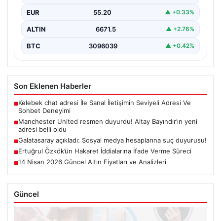
EUR
55.20
▲ +0.33%
ALTIN
6671.5
▲ +2.76%
BTC
3096039
▲ +0.42%
Son Eklenen Haberler
Kelebek chat adresi İle Sanal İletişimin Seviyeli Adresi Ve
■
Sohbet Deneyimi
Manchester United resmen duyurdu! Altay Bayındır’ın yeni
■
adresi belli oldu
Galatasaray açıkladı: Sosyal medya hesaplarına suç duyurusu!
■
Ertuğrul Özkök’ün Hakaret İddialarına İfade Verme Süreci
■
14 Nisan 2026 Güncel Altın Fiyatları ve Analizleri
■
Güncel