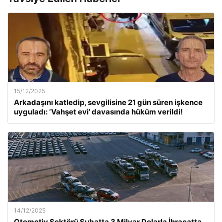
15/12/2025
Arkadaşını katledip, sevgilisine 21 gün süren işkence
uyguladı: ‘Vahşet evi’ davasında hüküm verildi!
14/12/2025
Otomotiv Sektörü Şubatta 3 Milyar Dolarla İhracatta