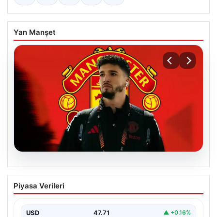
Yan Manşet
07.08.2026
Manchester United resmen duyurdu!
Piyasa Verileri
Altay Bayındır’ın yeni adresi belli oldu
USD
47.71
▲ +0.16%