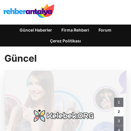
Güncel Haberler
Firma Rehberi
Forum
Çerez Politikası
Güncel
1
Otomotiv
2
Sektörü
3
Şubatta
3
4