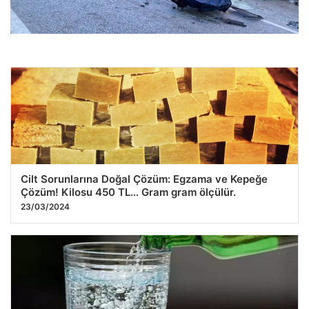
Karşı Şeride Geçen Araç Feci Kazaya Neden Oldu: İki Ölü,
Üç Yaralı
08.12.2025 11:13
Cilt Sorunlarına Doğal Çözüm: Egzama ve Kepeğe
Çözüm! Kilosu 450 TL… Gram gram ölçülür.
23/03/2024