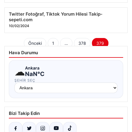
Twitter Fotoğraf, Tiktok Yorum Hilesi Takip-
sepeti.com
10/02/2024
Yazı
Önceki
1
…
378
379
sayfalaması
Hava Durumu
☁
Ankara
NaN°C
ŞEHIR SEÇ
Bizi Takip Edin