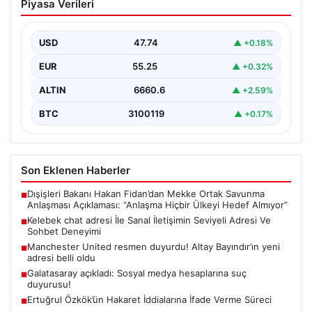
Piyasa Verileri
Seviyeli Adresi Ve Sohbet Deneyimi
Dijital çağında bireylerin güvenli bir biçimde irtibat
kurması ciddi bir değer barındırmaktadır. Günümüzde
USD
47.74
▲ +0.18%
birçok…
EUR
55.25
▲ +0.32%
ALTIN
6660.6
▲ +2.59%
BTC
3100119
▲ +0.17%
Son Eklenen Haberler
Dışişleri Bakanı Hakan Fidan’dan Mekke Ortak Savunma
■
Anlaşması Açıklaması: “Anlaşma Hiçbir Ülkeyi Hedef Almıyor”
Kelebek chat adresi İle Sanal İletişimin Seviyeli Adresi Ve
■
Sohbet Deneyimi
Manchester United resmen duyurdu! Altay Bayındır’ın yeni
■
adresi belli oldu
Galatasaray açıkladı: Sosyal medya hesaplarına suç
■
duyurusu!
Ertuğrul Özkök’ün Hakaret İddialarına İfade Verme Süreci
■