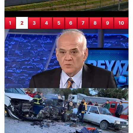
1
2
3
4
5
6
7
8
9
10
Gözaltındaki Ahmet Çakar anjiyo için hastaneye sevk
edildi
08.12.2025 23:28