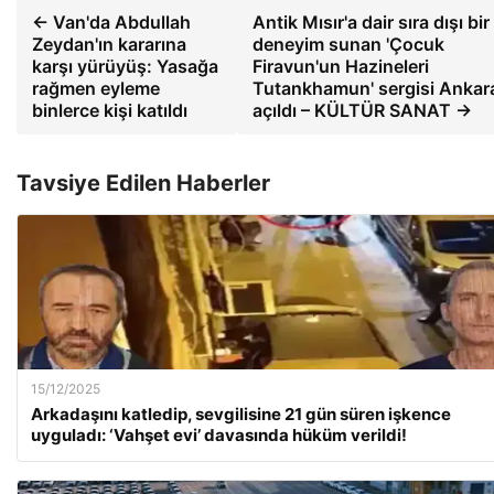
← Van'da Abdullah
Antik Mısır'a dair sıra dışı bir
Zeydan'ın kararına
deneyim sunan 'Çocuk
karşı yürüyüş: Yasağa
Firavun'un Hazineleri
rağmen eyleme
Tutankhamun' sergisi Ankar
binlerce kişi katıldı
açıldı – KÜLTÜR SANAT →
Tavsiye Edilen Haberler
15/12/2025
Arkadaşını katledip, sevgilisine 21 gün süren işkence
uyguladı: ‘Vahşet evi’ davasında hüküm verildi!