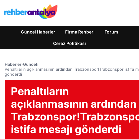
Güncel Haberler
Firma Rehberi
Forum
Çerez Politikası
Haberler
›
Güncel
›
Penaltıların açıklanmasının ardından Trabzonspor!Trabzonspor istifa m
gönderdi
Penaltıların
açıklanmasının ardından
Trabzonspor!Trabzonsp
istifa mesajı gönderdi