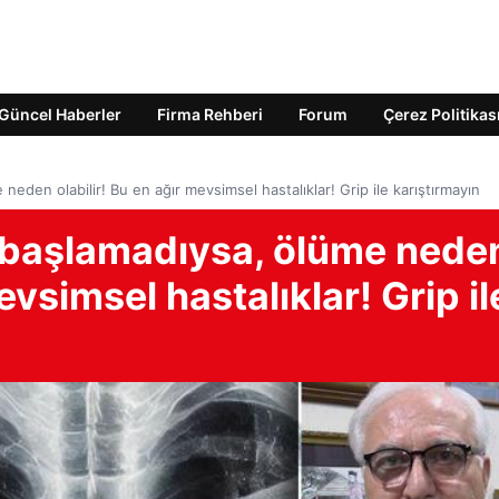
Güncel Haberler
Firma Rehberi
Forum
Çerez Politikas
neden olabilir! Bu en ağır mevsimsel hastalıklar! Grip ile karıştırmayın
e başlamadıysa, ölüme nede
evsimsel hastalıklar! Grip il