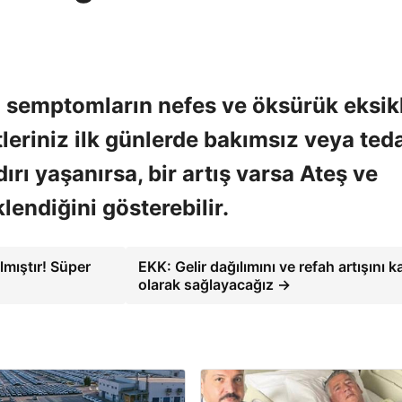
 semptomların nefes ve öksürük eksikl
leriniz ilk günlerde bakımsız veya ted
dırı yaşanırsa, bir artış varsa Ateş ve
endiğini gösterebilir.
lmıştır! Süper
EKK: Gelir dağılımını ve refah artışını ka
olarak sağlayacağız →