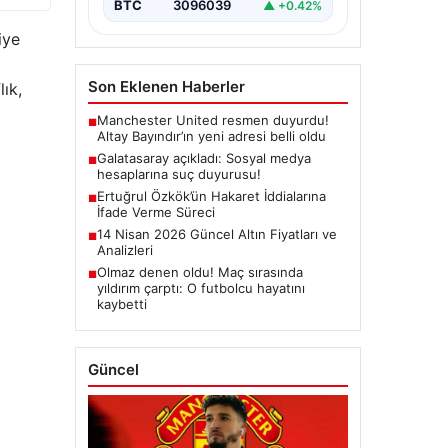
BTC
3096039
▲ +0.42%
iye
Son Eklenen Haberler
lık,
Manchester United resmen duyurdu!
■
Altay Bayındır’ın yeni adresi belli oldu
Galatasaray açıkladı: Sosyal medya
■
hesaplarına suç duyurusu!
Ertuğrul Özkök’ün Hakaret İddialarına
■
İfade Verme Süreci
14 Nisan 2026 Güncel Altın Fiyatları ve
■
Analizleri
Olmaz denen oldu! Maç sırasında
■
yıldırım çarptı: O futbolcu hayatını
kaybetti
Güncel