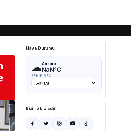
ı
Hava Durumu
n
☁
Ankara
NaN°C
e
ŞEHIR SEÇ
Bizi Takip Edin