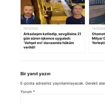
15/12/2025
14/12/20
Arkadaşını katledip, sevgilisine 21
Otomoti
gün süren işkence uyguladı:
Milyar 
‘Vahşet evi’ davasında hüküm
Yerleşti
verildi!
Bir yanıt yazın
E-posta adresiniz yayınlanmayacak.
Gerekli ala
Yorum
*