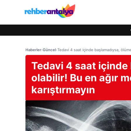
Haberler
›
Güncel
›
Tedavi 4 saat içinde başlamadıysa, ölüme 
Tedavi 4 saat içind
olabilir! Bu en ağır m
karıştırmayın