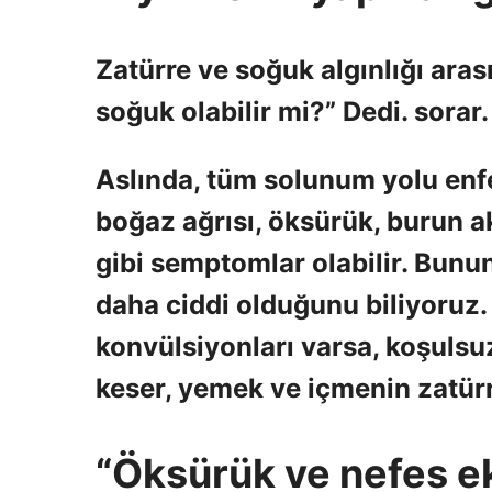
Zatürre ve soğuk algınlığı arası
soğuk olabilir mi?” Dedi. sorar.
Aslında, tüm solunum yolu enfek
boğaz ağrısı, öksürük, burun ak
gibi semptomlar olabilir. Bunun
daha ciddi olduğunu biliyoruz.
konvülsiyonları varsa, koşulsuz
keser, yemek ve içmenin zatür
“Öksürük ve nefes ek