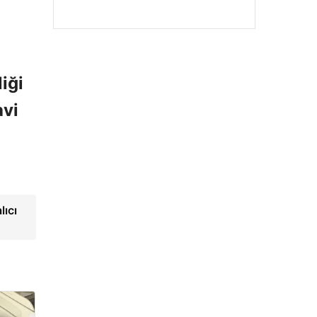
iği
avi
lıcı