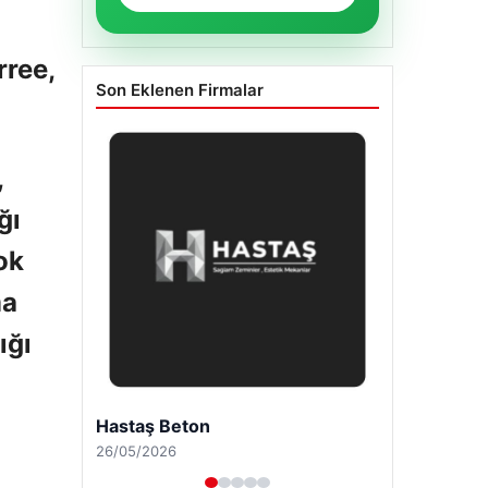
rree,
Son Eklenen Firmalar
,
ğı
ok
ma
ığı
Enes Kaplan Avukatlık Bürosu
28/04/2026