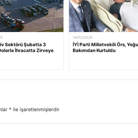
25
14/12/2025
v Sektörü Şubatta 3
İYİ Parti Milletvekili Örs, Yoğ
Dolarla İhracatta Zirveye
Bakımdan Kurtuldu
nlar
*
ile işaretlenmişlerdir