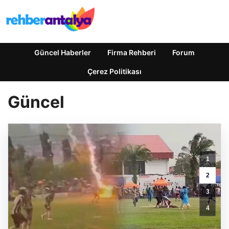
Güncel Haberler
Firma Rehberi
Forum
Çerez Politikası
Güncel
Otomotiv
1
Sektörü
Şubatta
2
3
3
Milyar
Dolarla
4
İhracatta
Zirveye