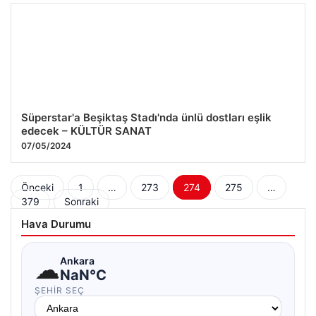
Süperstar'a Beşiktaş Stadı'nda ünlü dostları eşlik
edecek – KÜLTÜR SANAT
07/05/2024
Yazı
Önceki
1
…
273
274
275
…
379
Sonraki
sayfalaması
Hava Durumu
☁
Ankara
NaN°C
ŞEHIR SEÇ