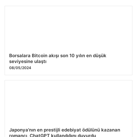
Karşı Şeride Geçen Araç Feci Kazaya Neden Oldu: İki Ölü,
Üç Yaralı
08.12.2025 11:13
Borsalara Bitcoin akışı son 10 yılın en düşük
seviyesine ulaştı
08/05/2024
Japonya'nın en prestijli edebiyat ödülünü kazanan
romancı, ChatGPT kullandığını duyurdu