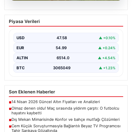
05.08.2026
Olmaz denen oldu! Maç sırasında
Piyasa Verileri
yıldırım çarptı: O futbolcu hayatını
kaybetti
USD
47.58
▲ +0.10%
EUR
54.99
▲ +0.24%
ALTIN
6514.0
▲ +4.54%
BTC
3065049
▲ +1.23%
Son Eklenen Haberler
14 Nisan 2026 Güncel Altın Fiyatları ve Analizleri
■
Olmaz denen oldu! Maç sırasında yıldırım çarptı: O futbolcu
■
hayatını kaybetti
Dış Mekan Mimarisinde Konfor ve bahçe mutfağı Çözümleri
■
Cem Küçük Soruşturmasıyla Bağlantılı Beyaz TV Programcısı
■
Tahir Sarıkaya Gözaltında