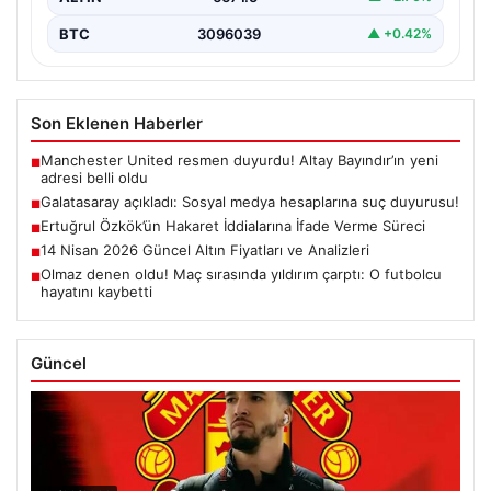
BTC
3096039
▲ +0.42%
Son Eklenen Haberler
Manchester United resmen duyurdu! Altay Bayındır’ın yeni
■
adresi belli oldu
Galatasaray açıkladı: Sosyal medya hesaplarına suç duyurusu!
■
Ertuğrul Özkök’ün Hakaret İddialarına İfade Verme Süreci
■
14 Nisan 2026 Güncel Altın Fiyatları ve Analizleri
■
Olmaz denen oldu! Maç sırasında yıldırım çarptı: O futbolcu
■
hayatını kaybetti
Güncel