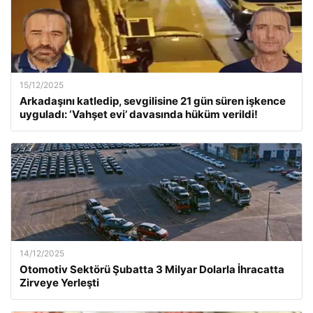
15/12/2025
Arkadaşını katledip, sevgilisine 21 gün süren işkence
uyguladı: ‘Vahşet evi’ davasında hüküm verildi!
14/12/2025
Otomotiv Sektörü Şubatta 3 Milyar Dolarla İhracatta
Zirveye Yerleşti