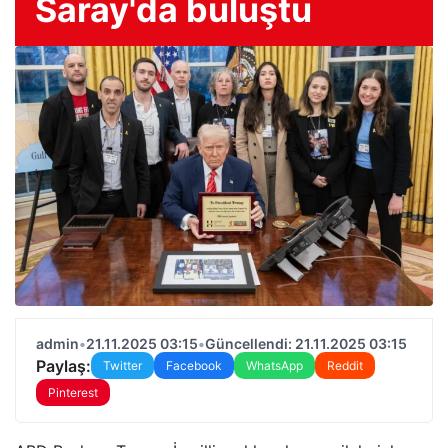
Saray'da buluştu
admin
•
21.11.2025 03:15
•
Güncellendi: 21.11.2025 03:15
Paylaş:
Twitter
Facebook
WhatsApp
Reddit
Pinterest