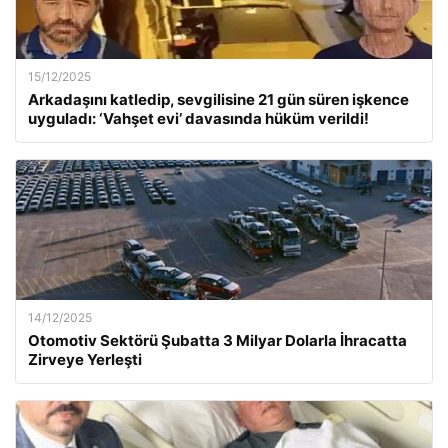
15/12/2025
Arkadaşını katledip, sevgilisine 21 gün süren işkence
uyguladı: ‘Vahşet evi’ davasında hüküm verildi!
14/12/2025
Otomotiv Sektörü Şubatta 3 Milyar Dolarla İhracatta
Zirveye Yerleşti