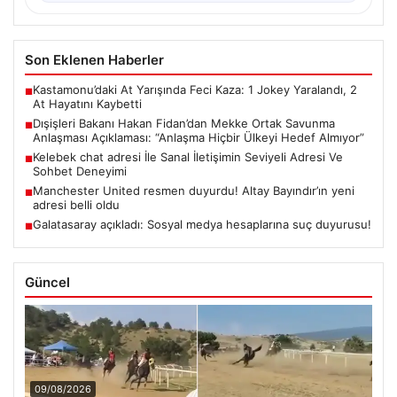
Son Eklenen Haberler
Kastamonu’daki At Yarışında Feci Kaza: 1 Jokey Yaralandı, 2
■
At Hayatını Kaybetti
Dışişleri Bakanı Hakan Fidan’dan Mekke Ortak Savunma
■
Anlaşması Açıklaması: “Anlaşma Hiçbir Ülkeyi Hedef Almıyor”
Kelebek chat adresi İle Sanal İletişimin Seviyeli Adresi Ve
■
Sohbet Deneyimi
Manchester United resmen duyurdu! Altay Bayındır’ın yeni
■
adresi belli oldu
Galatasaray açıkladı: Sosyal medya hesaplarına suç duyurusu!
■
Güncel
09/08/2026