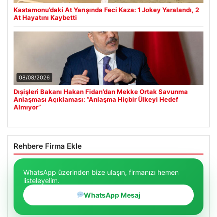
Kastamonu’daki At Yarışında Feci Kaza: 1 Jokey Yaralandı, 2
At Hayatını Kaybetti
08/08/2026
Dışişleri Bakanı Hakan Fidan’dan Mekke Ortak Savunma
Anlaşması Açıklaması: “Anlaşma Hiçbir Ülkeyi Hedef
Almıyor”
Rehbere Firma Ekle
WhatsApp üzerinden bize ulaşın, firmanızı hemen
listeleyelim.
WhatsApp Mesaj